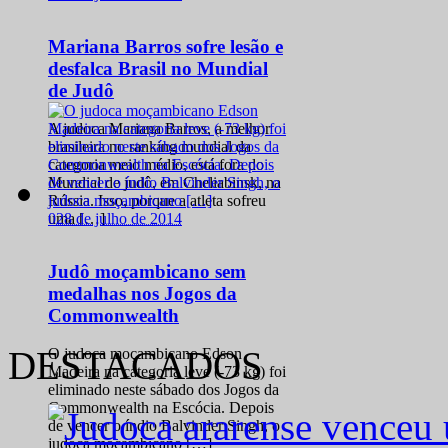
Mariana Barros sofre lesão e
desfalca Brasil no Mundial
de Judô
A judoca Mariana Barros, a melhor
brasileira no ranking mundial da
categoria meio médio, está fora do
Mundial de judô, em Cheliabinsk, na
Rússia. Isso, porque a atleta sofreu
0
28 de julho de 2014
uma […]
Judô moçambicano sem
medalhas nos Jogos da
Commonwealth
DESTACADOS
O judoca moçambicano Edson
Madeira na categoria leve (-73 kg) foi
eliminado neste sábado dos Jogos da
Commonwealth na Escócia. Depois
de vencer o índio Balvinder Singh, o
judoca moçambicano […]