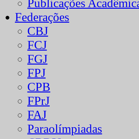
Publicações Acadêmic
Federações
CBJ
FCJ
FGJ
FPJ
CPB
FPrJ
FAJ
Paraolímpiadas