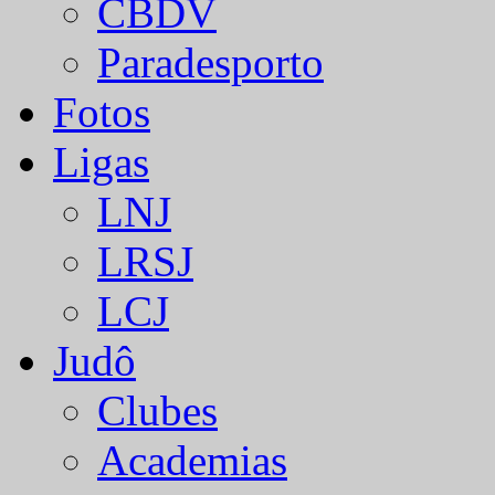
CBDV
Paradesporto
Fotos
Ligas
LNJ
LRSJ
LCJ
Judô
Clubes
Academias