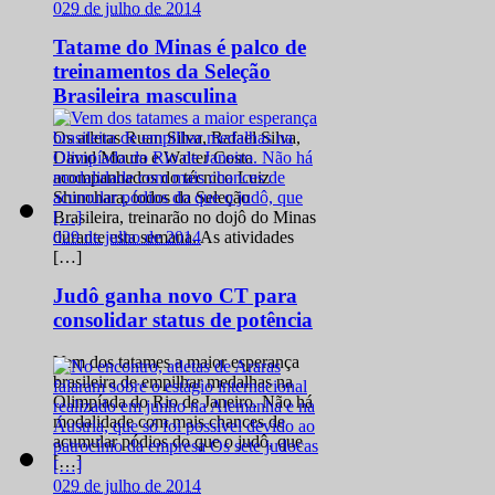
0
29 de julho de 2014
Tatame do Minas é palco de
treinamentos da Seleção
Brasileira masculina
Os atletas Ruan Silva, Rafael Silva,
David Moura e Walter Costa
acompanhados do técnico Luiz
Shinohara, todos da Seleção
Brasileira, treinarão no dojô do Minas
0
29 de julho de 2014
durante esta semana. As atividades
[…]
Judô ganha novo CT para
consolidar status de potência
Vem dos tatames a maior esperança
brasileira de empilhar medalhas na
Olimpíada do Rio de Janeiro. Não há
modalidade com mais chances de
acumular pódios do que o judô, que
[…]
0
29 de julho de 2014