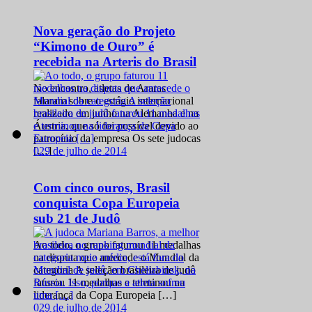
Nova geração do Projeto
“Kimono de Ouro” é
recebida na Arteris do Brasil
No encontro, atletas de Araras
falaram sobre o estágio internacional
realizado em junho na Alemanha e na
Áustria, que só foi possível devido ao
patrocínio da empresa Os sete judocas
0
29 de julho de 2014
[…]
Com cinco ouros, Brasil
conquista Copa Europeia
sub 21 de Judô
Ao todo, o grupo faturou 11 medalhas
na disputa que antecede o Mundial da
categoria A seleção brasileira de judô
faturou 11 medalhas e terminou na
liderança da Copa Europeia […]
0
29 de julho de 2014