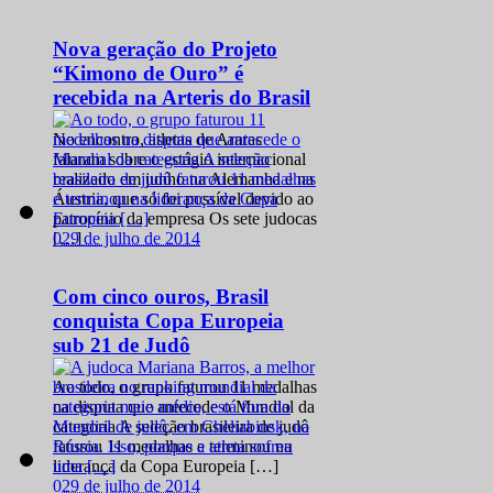
Nova geração do Projeto
“Kimono de Ouro” é
recebida na Arteris do Brasil
No encontro, atletas de Araras
falaram sobre o estágio internacional
realizado em junho na Alemanha e na
Áustria, que só foi possível devido ao
patrocínio da empresa Os sete judocas
0
29 de julho de 2014
[…]
Com cinco ouros, Brasil
conquista Copa Europeia
sub 21 de Judô
Ao todo, o grupo faturou 11 medalhas
na disputa que antecede o Mundial da
categoria A seleção brasileira de judô
faturou 11 medalhas e terminou na
liderança da Copa Europeia […]
0
29 de julho de 2014