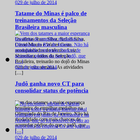
0
29 de julho de 2014
Tatame do Minas é palco de
treinamentos da Seleção
Brasileira masculina
Os atletas Ruan Silva, Rafael Silva,
David Moura e Walter Costa
acompanhados do técnico Luiz
Shinohara, todos da Seleção
Brasileira, treinarão no dojô do Minas
0
29 de julho de 2014
durante esta semana. As atividades
[…]
Judô ganha novo CT para
consolidar status de potência
Vem dos tatames a maior esperança
brasileira de empilhar medalhas na
Olimpíada do Rio de Janeiro. Não há
modalidade com mais chances de
acumular pódios do que o judô, que
[…]
0
29 de julho de 2014