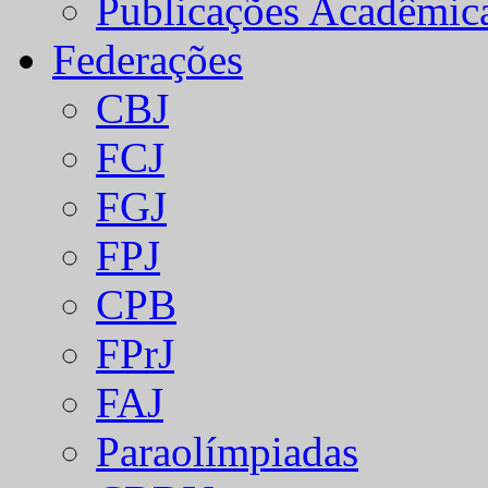
Publicações Acadêmic
Federações
CBJ
FCJ
FGJ
FPJ
CPB
FPrJ
FAJ
Paraolímpiadas