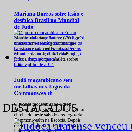
Mariana Barros sofre lesão e
desfalca Brasil no Mundial
de Judô
A judoca Mariana Barros, a melhor
brasileira no ranking mundial da
categoria meio médio, está fora do
Mundial de judô, em Cheliabinsk, na
Rússia. Isso, porque a atleta sofreu
0
28 de julho de 2014
uma […]
Judô moçambicano sem
medalhas nos Jogos da
Commonwealth
DESTACADOS
O judoca moçambicano Edson
Madeira na categoria leve (-73 kg) foi
eliminado neste sábado dos Jogos da
Commonwealth na Escócia. Depois
de vencer o índio Balvinder Singh, o
judoca moçambicano […]