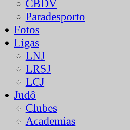
CBDV
Paradesporto
Fotos
Ligas
LNJ
LRSJ
LCJ
Judô
Clubes
Academias