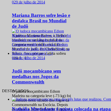
0
29 de julho de 2014
Mariana Barros sofre lesão e
desfalca Brasil no Mundial
de Judô
A judoca Mariana Barros, a melhor
brasileira no ranking mundial da
categoria meio médio, está fora do
Mundial de judô, em Cheliabinsk, na
Rússia. Isso, porque a atleta sofreu
0
28 de julho de 2014
uma […]
Judô moçambicano sem
medalhas nos Jogos da
Commonwealth
DESTACADOS
O judoca moçambicano Edson
Madeira na categoria leve (-73 kg) foi
eliminado neste sábado dos Jogos da
Commonwealth na Escócia. Depois
Nathália Mercadante é quinta colocada na etap
de vencer o índio Balvinder Singh, o