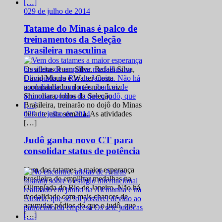
0
29 de julho de 2014
Tatame do Minas é palco de
treinamentos da Seleção
Brasileira masculina
Os atletas Ruan Silva, Rafael Silva,
David Moura e Walter Costa
acompanhados do técnico Luiz
Shinohara, todos da Seleção
Brasileira, treinarão no dojô do Minas
0
29 de julho de 2014
durante esta semana. As atividades
[…]
Judô ganha novo CT para
consolidar status de potência
Vem dos tatames a maior esperança
brasileira de empilhar medalhas na
Olimpíada do Rio de Janeiro. Não há
modalidade com mais chances de
acumular pódios do que o judô, que
[…]