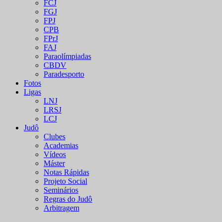
FCJ
FGJ
FPJ
CPB
FPrJ
FAJ
Paraolímpiadas
CBDV
Paradesporto
Fotos
Ligas
LNJ
LRSJ
LCJ
Judô
Clubes
Academias
Vídeos
Máster
Notas Rápidas
Projeto Social
Seminários
Regras do Judô
Arbitragem