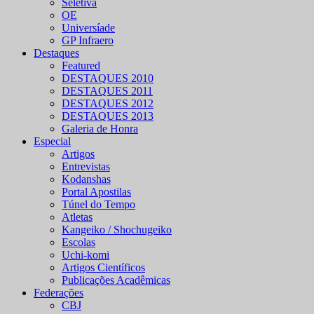
Seletiva
OE
Universíade
GP Infraero
Destaques
Featured
DESTAQUES 2010
DESTAQUES 2011
DESTAQUES 2012
DESTAQUES 2013
Galeria de Honra
Especial
Artigos
Entrevistas
Kodanshas
Portal Apostilas
Túnel do Tempo
Atletas
Kangeiko / Shochugeiko
Escolas
Uchi-komi
Artigos Científicos
Publicações Acadêmicas
Federações
CBJ