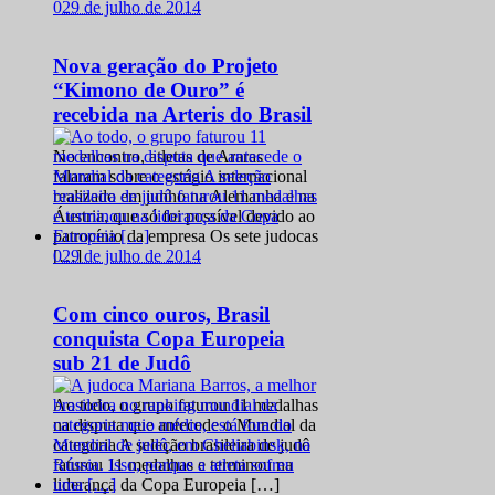
0
29 de julho de 2014
Nova geração do Projeto
“Kimono de Ouro” é
recebida na Arteris do Brasil
No encontro, atletas de Araras
falaram sobre o estágio internacional
realizado em junho na Alemanha e na
Áustria, que só foi possível devido ao
patrocínio da empresa Os sete judocas
0
29 de julho de 2014
[…]
Com cinco ouros, Brasil
conquista Copa Europeia
sub 21 de Judô
Ao todo, o grupo faturou 11 medalhas
na disputa que antecede o Mundial da
categoria A seleção brasileira de judô
faturou 11 medalhas e terminou na
liderança da Copa Europeia […]