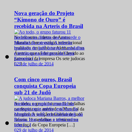
Nova geração do Projeto
“Kimono de Ouro” é
recebida na Arteris do Brasil
No encontro, atletas de Araras
falaram sobre o estágio internacional
realizado em junho na Alemanha e na
Áustria, que só foi possível devido ao
patrocínio da empresa Os sete judocas
0
29 de julho de 2014
[…]
Com cinco ouros, Brasil
conquista Copa Europeia
sub 21 de Judô
Ao todo, o grupo faturou 11 medalhas
na disputa que antecede o Mundial da
categoria A seleção brasileira de judô
faturou 11 medalhas e terminou na
liderança da Copa Europeia […]
0
29 de julho de 2014