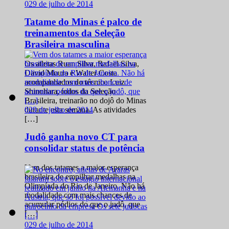
0
29 de julho de 2014
Tatame do Minas é palco de
treinamentos da Seleção
Brasileira masculina
Os atletas Ruan Silva, Rafael Silva,
David Moura e Walter Costa
acompanhados do técnico Luiz
Shinohara, todos da Seleção
Brasileira, treinarão no dojô do Minas
0
29 de julho de 2014
durante esta semana. As atividades
[…]
Judô ganha novo CT para
consolidar status de potência
Vem dos tatames a maior esperança
brasileira de empilhar medalhas na
Olimpíada do Rio de Janeiro. Não há
modalidade com mais chances de
acumular pódios do que o judô, que
[…]
0
29 de julho de 2014