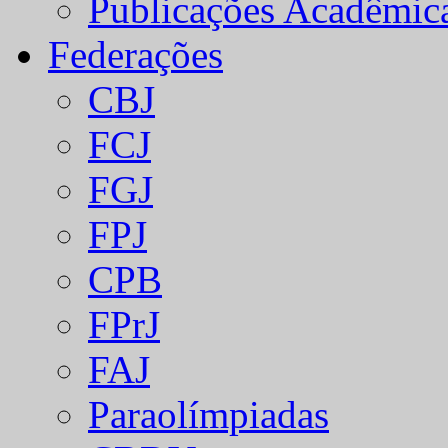
Publicações Acadêmic
Federações
CBJ
FCJ
FGJ
FPJ
CPB
FPrJ
FAJ
Paraolímpiadas