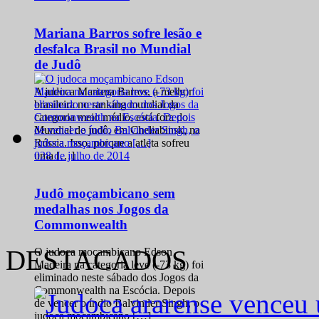
Mariana Barros sofre lesão e
desfalca Brasil no Mundial
de Judô
A judoca Mariana Barros, a melhor
brasileira no ranking mundial da
categoria meio médio, está fora do
Mundial de judô, em Cheliabinsk, na
Rússia. Isso, porque a atleta sofreu
0
28 de julho de 2014
uma […]
Judô moçambicano sem
medalhas nos Jogos da
Commonwealth
DESTACADOS
O judoca moçambicano Edson
Madeira na categoria leve (-73 kg) foi
eliminado neste sábado dos Jogos da
Commonwealth na Escócia. Depois
de vencer o índio Balvinder Singh, o
judoca moçambicano […]