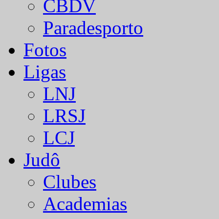
CBDV
Paradesporto
Fotos
Ligas
LNJ
LRSJ
LCJ
Judô
Clubes
Academias