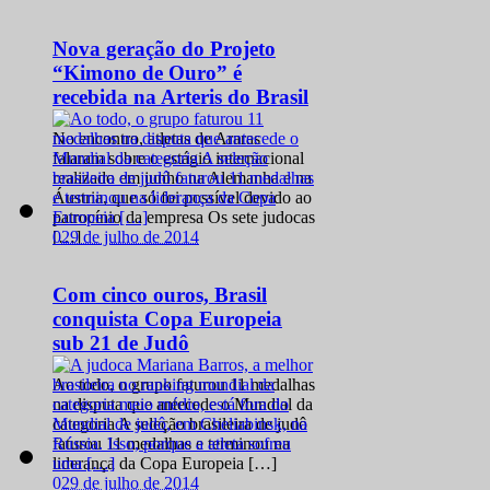
Nova geração do Projeto
“Kimono de Ouro” é
recebida na Arteris do Brasil
No encontro, atletas de Araras
falaram sobre o estágio internacional
realizado em junho na Alemanha e na
Áustria, que só foi possível devido ao
patrocínio da empresa Os sete judocas
0
29 de julho de 2014
[…]
Com cinco ouros, Brasil
conquista Copa Europeia
sub 21 de Judô
Ao todo, o grupo faturou 11 medalhas
na disputa que antecede o Mundial da
categoria A seleção brasileira de judô
faturou 11 medalhas e terminou na
liderança da Copa Europeia […]
0
29 de julho de 2014