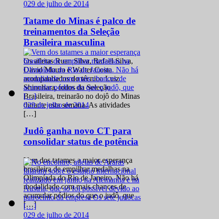
0
29 de julho de 2014
Tatame do Minas é palco de
treinamentos da Seleção
Brasileira masculina
Os atletas Ruan Silva, Rafael Silva,
David Moura e Walter Costa
acompanhados do técnico Luiz
Shinohara, todos da Seleção
Brasileira, treinarão no dojô do Minas
0
29 de julho de 2014
durante esta semana. As atividades
[…]
Judô ganha novo CT para
consolidar status de potência
Vem dos tatames a maior esperança
brasileira de empilhar medalhas na
Olimpíada do Rio de Janeiro. Não há
modalidade com mais chances de
acumular pódios do que o judô, que
[…]
0
29 de julho de 2014