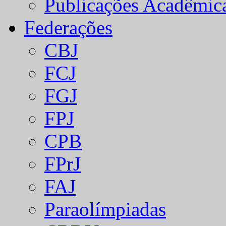
Publicações Acadêmic
Federações
CBJ
FCJ
FGJ
FPJ
CPB
FPrJ
FAJ
Paraolímpiadas