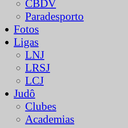
CBDV
Paradesporto
Fotos
Ligas
LNJ
LRSJ
LCJ
Judô
Clubes
Academias