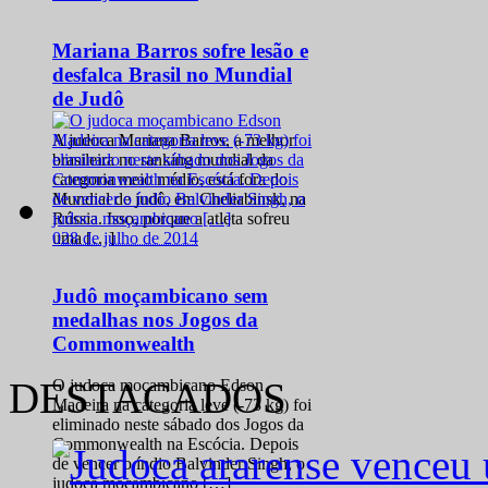
Mariana Barros sofre lesão e
desfalca Brasil no Mundial
de Judô
A judoca Mariana Barros, a melhor
brasileira no ranking mundial da
categoria meio médio, está fora do
Mundial de judô, em Cheliabinsk, na
Rússia. Isso, porque a atleta sofreu
0
28 de julho de 2014
uma […]
Judô moçambicano sem
medalhas nos Jogos da
Commonwealth
DESTACADOS
O judoca moçambicano Edson
Madeira na categoria leve (-73 kg) foi
eliminado neste sábado dos Jogos da
Commonwealth na Escócia. Depois
de vencer o índio Balvinder Singh, o
judoca moçambicano […]