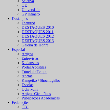
Seletiva
OE
Universíade
GP Infraero
Destaques
Featured
DESTAQUES 2010
DESTAQUES 2011
DESTAQUES 2012
DESTAQUES 2013
Galeria de Honra
Especial
Artigos
Entrevistas
Kodanshas
Portal Apostilas
Túnel do Tempo
Atletas
Kangeiko / Shochugeiko
Escolas
Uchi-komi
Artigos Científicos
Publicações Acadêmicas
Federações
CBJ