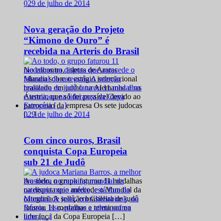
0
29 de julho de 2014
Nova geração do Projeto
“Kimono de Ouro” é
recebida na Arteris do Brasil
No encontro, atletas de Araras
falaram sobre o estágio internacional
realizado em junho na Alemanha e na
Áustria, que só foi possível devido ao
patrocínio da empresa Os sete judocas
0
29 de julho de 2014
[…]
Com cinco ouros, Brasil
conquista Copa Europeia
sub 21 de Judô
Ao todo, o grupo faturou 11 medalhas
na disputa que antecede o Mundial da
categoria A seleção brasileira de judô
faturou 11 medalhas e terminou na
liderança da Copa Europeia […]