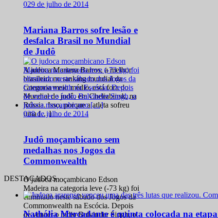
0
29 de julho de 2014
Mariana Barros sofre lesão e
desfalca Brasil no Mundial
de Judô
A judoca Mariana Barros, a melhor
brasileira no ranking mundial da
categoria meio médio, está fora do
Mundial de judô, em Cheliabinsk, na
Rússia. Isso, porque a atleta sofreu
0
28 de julho de 2014
uma […]
Judô moçambicano sem
medalhas nos Jogos da
Commonwealth
DESTACADOS
O judoca moçambicano Edson
Madeira na categoria leve (-73 kg) foi
eliminado neste sábado dos Jogos da
Commonwealth na Escócia. Depois
Nathália Mercadante é quinta colocada na etap
de vencer o índio Balvinder Singh, o