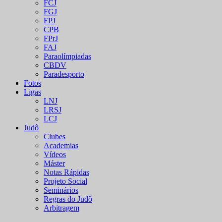
FCJ
FGJ
FPJ
CPB
FPrJ
FAJ
Paraolímpiadas
CBDV
Paradesporto
Fotos
Ligas
LNJ
LRSJ
LCJ
Judô
Clubes
Academias
Vídeos
Máster
Notas Rápidas
Projeto Social
Seminários
Regras do Judô
Arbitragem