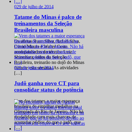
0
29 de julho de 2014
Tatame do Minas é palco de
treinamentos da Seleção
Brasileira masculina
Os atletas Ruan Silva, Rafael Silva,
David Moura e Walter Costa
acompanhados do técnico Luiz
Shinohara, todos da Seleção
Brasileira, treinarão no dojô do Minas
0
29 de julho de 2014
durante esta semana. As atividades
[…]
Judô ganha novo CT para
consolidar status de potência
Vem dos tatames a maior esperança
brasileira de empilhar medalhas na
Olimpíada do Rio de Janeiro. Não há
modalidade com mais chances de
acumular pódios do que o judô, que
[…]