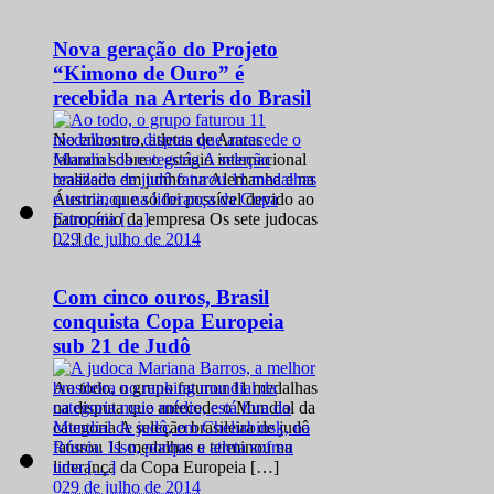
Nova geração do Projeto
“Kimono de Ouro” é
recebida na Arteris do Brasil
No encontro, atletas de Araras
falaram sobre o estágio internacional
realizado em junho na Alemanha e na
Áustria, que só foi possível devido ao
patrocínio da empresa Os sete judocas
0
29 de julho de 2014
[…]
Com cinco ouros, Brasil
conquista Copa Europeia
sub 21 de Judô
Ao todo, o grupo faturou 11 medalhas
na disputa que antecede o Mundial da
categoria A seleção brasileira de judô
faturou 11 medalhas e terminou na
liderança da Copa Europeia […]
0
29 de julho de 2014