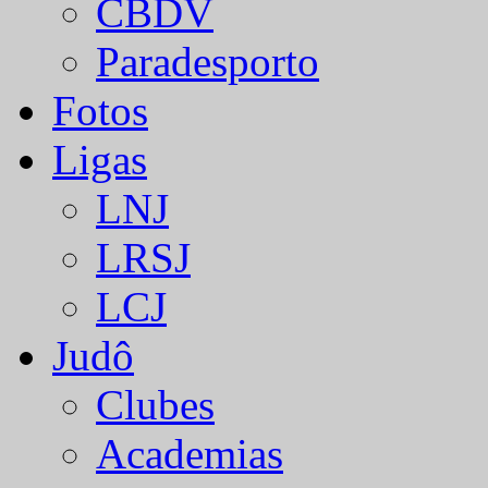
CBDV
Paradesporto
Fotos
Ligas
LNJ
LRSJ
LCJ
Judô
Clubes
Academias