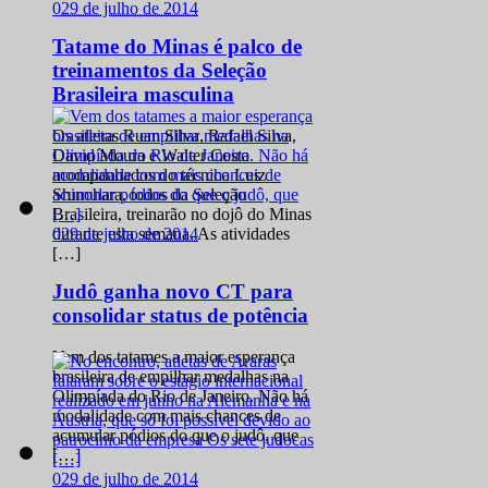
0
29 de julho de 2014
Tatame do Minas é palco de
treinamentos da Seleção
Brasileira masculina
Os atletas Ruan Silva, Rafael Silva,
David Moura e Walter Costa
acompanhados do técnico Luiz
Shinohara, todos da Seleção
Brasileira, treinarão no dojô do Minas
0
29 de julho de 2014
durante esta semana. As atividades
[…]
Judô ganha novo CT para
consolidar status de potência
Vem dos tatames a maior esperança
brasileira de empilhar medalhas na
Olimpíada do Rio de Janeiro. Não há
modalidade com mais chances de
acumular pódios do que o judô, que
[…]
0
29 de julho de 2014