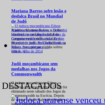
Mariana Barros sofre lesão e
desfalca Brasil no Mundial
de Judô
A judoca Mariana Barros, a melhor
brasileira no ranking mundial da
categoria meio médio, está fora do
Mundial de judô, em Cheliabinsk, na
Rússia. Isso, porque a atleta sofreu
0
28 de julho de 2014
uma […]
Judô moçambicano sem
medalhas nos Jogos da
Commonwealth
DESTACADOS
O judoca moçambicano Edson
Madeira na categoria leve (-73 kg) foi
eliminado neste sábado dos Jogos da
Commonwealth na Escócia. Depois
de vencer o índio Balvinder Singh, o
judoca moçambicano […]