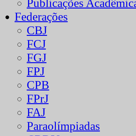
Publicações Acadêmic
Federações
CBJ
FCJ
FGJ
FPJ
CPB
FPrJ
FAJ
Paraolímpiadas