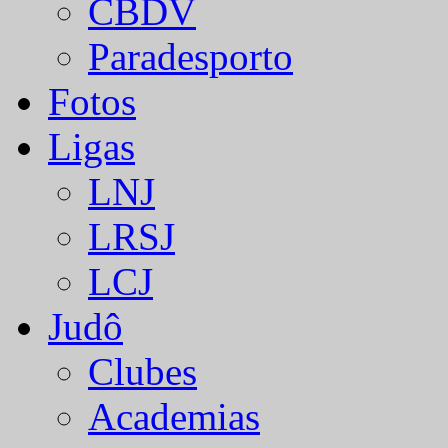
CBDV
Paradesporto
Fotos
Ligas
LNJ
LRSJ
LCJ
Judô
Clubes
Academias