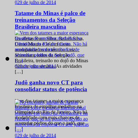
0
29 de julho de 2014
Tatame do Minas é palco de
treinamentos da Seleção
Brasileira masculina
Os atletas Ruan Silva, Rafael Silva,
David Moura e Walter Costa
acompanhados do técnico Luiz
Shinohara, todos da Seleção
Brasileira, treinarão no dojô do Minas
0
29 de julho de 2014
durante esta semana. As atividades
[…]
Judô ganha novo CT para
consolidar status de potência
Vem dos tatames a maior esperança
brasileira de empilhar medalhas na
Olimpíada do Rio de Janeiro. Não há
modalidade com mais chances de
acumular pódios do que o judô, que
[…]
0
29 de julho de 2014