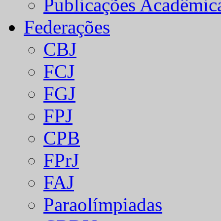
Publicações Acadêmic
Federações
CBJ
FCJ
FGJ
FPJ
CPB
FPrJ
FAJ
Paraolímpiadas