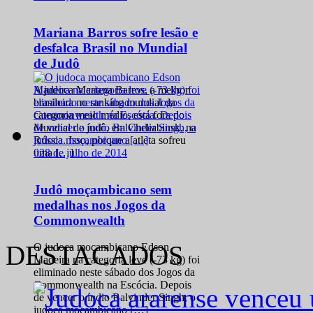
Mariana Barros sofre lesão e
desfalca Brasil no Mundial
de Judô
A judoca Mariana Barros, a melhor
brasileira no ranking mundial da
categoria meio médio, está fora do
Mundial de judô, em Cheliabinsk, na
Rússia. Isso, porque a atleta sofreu
0
28 de julho de 2014
uma […]
Judô moçambicano sem
medalhas nos Jogos da
Commonwealth
DESTACADOS
O judoca moçambicano Edson
Madeira na categoria leve (-73 kg) foi
eliminado neste sábado dos Jogos da
Commonwealth na Escócia. Depois
de vencer o índio Balvinder Singh, o
judoca moçambicano […]