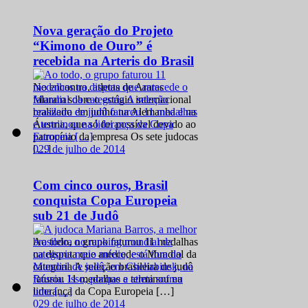
Nova geração do Projeto
“Kimono de Ouro” é
recebida na Arteris do Brasil
No encontro, atletas de Araras
falaram sobre o estágio internacional
realizado em junho na Alemanha e na
Áustria, que só foi possível devido ao
patrocínio da empresa Os sete judocas
0
29 de julho de 2014
[…]
Com cinco ouros, Brasil
conquista Copa Europeia
sub 21 de Judô
Ao todo, o grupo faturou 11 medalhas
na disputa que antecede o Mundial da
categoria A seleção brasileira de judô
faturou 11 medalhas e terminou na
liderança da Copa Europeia […]
0
29 de julho de 2014