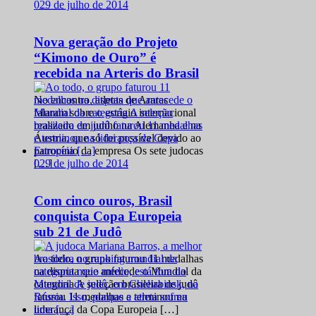
0
29 de julho de 2014
Nova geração do Projeto
“Kimono de Ouro” é
recebida na Arteris do Brasil
No encontro, atletas de Araras
falaram sobre o estágio internacional
realizado em junho na Alemanha e na
Áustria, que só foi possível devido ao
patrocínio da empresa Os sete judocas
0
29 de julho de 2014
[…]
Com cinco ouros, Brasil
conquista Copa Europeia
sub 21 de Judô
Ao todo, o grupo faturou 11 medalhas
na disputa que antecede o Mundial da
categoria A seleção brasileira de judô
faturou 11 medalhas e terminou na
liderança da Copa Europeia […]