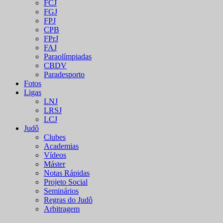
FCJ
FGJ
FPJ
CPB
FPrJ
FAJ
Paraolímpiadas
CBDV
Paradesporto
Fotos
Ligas
LNJ
LRSJ
LCJ
Judô
Clubes
Academias
Vídeos
Máster
Notas Rápidas
Projeto Social
Seminários
Regras do Judô
Arbitragem