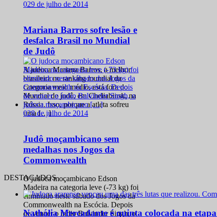
0
29 de julho de 2014
Mariana Barros sofre lesão e
desfalca Brasil no Mundial
de Judô
A judoca Mariana Barros, a melhor
brasileira no ranking mundial da
categoria meio médio, está fora do
Mundial de judô, em Cheliabinsk, na
Rússia. Isso, porque a atleta sofreu
0
28 de julho de 2014
uma […]
Judô moçambicano sem
medalhas nos Jogos da
Commonwealth
DESTACADOS
O judoca moçambicano Edson
Madeira na categoria leve (-73 kg) foi
eliminado neste sábado dos Jogos da
Commonwealth na Escócia. Depois
Nathália Mercadante é quinta colocada na etap
de vencer o índio Balvinder Singh, o