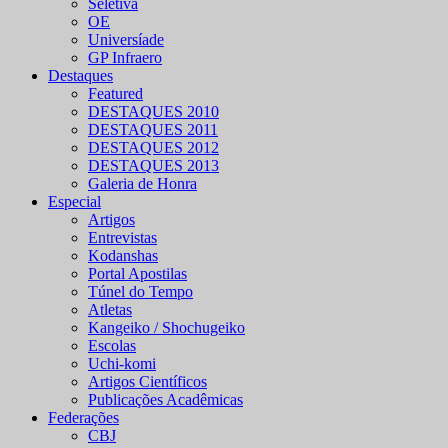
Seletiva
OE
Universíade
GP Infraero
Destaques
Featured
DESTAQUES 2010
DESTAQUES 2011
DESTAQUES 2012
DESTAQUES 2013
Galeria de Honra
Especial
Artigos
Entrevistas
Kodanshas
Portal Apostilas
Túnel do Tempo
Atletas
Kangeiko / Shochugeiko
Escolas
Uchi-komi
Artigos Científicos
Publicações Acadêmicas
Federações
CBJ