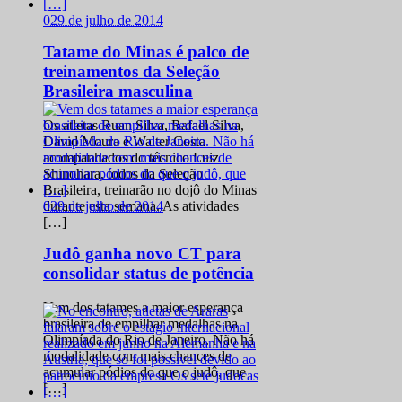
0
29 de julho de 2014
Tatame do Minas é palco de
treinamentos da Seleção
Brasileira masculina
Os atletas Ruan Silva, Rafael Silva,
David Moura e Walter Costa
acompanhados do técnico Luiz
Shinohara, todos da Seleção
Brasileira, treinarão no dojô do Minas
0
29 de julho de 2014
durante esta semana. As atividades
[…]
Judô ganha novo CT para
consolidar status de potência
Vem dos tatames a maior esperança
brasileira de empilhar medalhas na
Olimpíada do Rio de Janeiro. Não há
modalidade com mais chances de
acumular pódios do que o judô, que
[…]