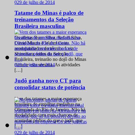
0
29 de julho de 2014
Tatame do Minas é palco de
treinamentos da Seleção
Brasileira masculina
Os atletas Ruan Silva, Rafael Silva,
David Moura e Walter Costa
acompanhados do técnico Luiz
Shinohara, todos da Seleção
Brasileira, treinarão no dojô do Minas
0
29 de julho de 2014
durante esta semana. As atividades
[…]
Judô ganha novo CT para
consolidar status de potência
Vem dos tatames a maior esperança
brasileira de empilhar medalhas na
Olimpíada do Rio de Janeiro. Não há
modalidade com mais chances de
acumular pódios do que o judô, que
[…]
0
29 de julho de 2014