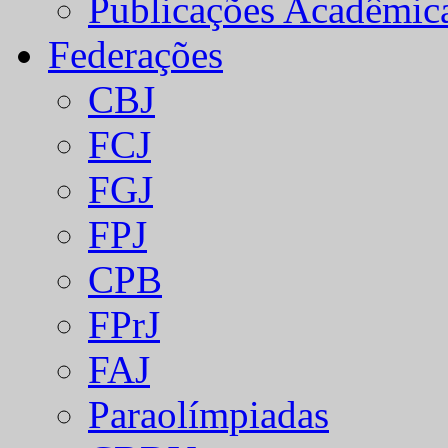
Publicações Acadêmic
Federações
CBJ
FCJ
FGJ
FPJ
CPB
FPrJ
FAJ
Paraolímpiadas