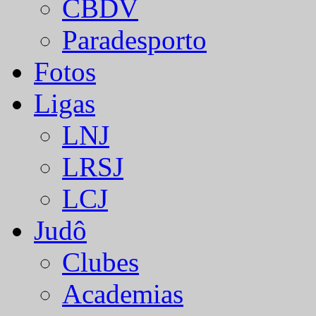
CBDV
Paradesporto
Fotos
Ligas
LNJ
LRSJ
LCJ
Judô
Clubes
Academias