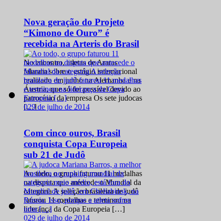
Nova geração do Projeto
“Kimono de Ouro” é
recebida na Arteris do Brasil
No encontro, atletas de Araras
falaram sobre o estágio internacional
realizado em junho na Alemanha e na
Áustria, que só foi possível devido ao
patrocínio da empresa Os sete judocas
0
29 de julho de 2014
[…]
Com cinco ouros, Brasil
conquista Copa Europeia
sub 21 de Judô
Ao todo, o grupo faturou 11 medalhas
na disputa que antecede o Mundial da
categoria A seleção brasileira de judô
faturou 11 medalhas e terminou na
liderança da Copa Europeia […]
0
29 de julho de 2014