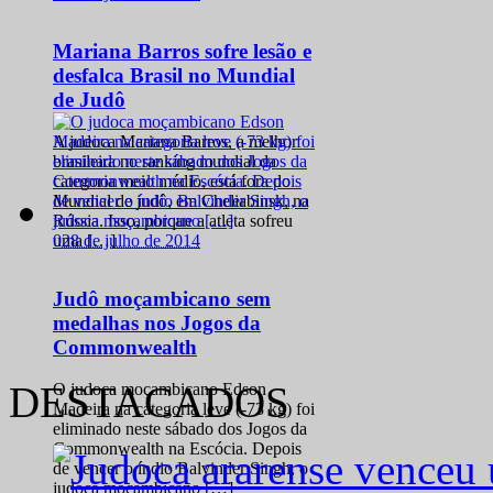
Mariana Barros sofre lesão e
desfalca Brasil no Mundial
de Judô
A judoca Mariana Barros, a melhor
brasileira no ranking mundial da
categoria meio médio, está fora do
Mundial de judô, em Cheliabinsk, na
Rússia. Isso, porque a atleta sofreu
0
28 de julho de 2014
uma […]
Judô moçambicano sem
medalhas nos Jogos da
Commonwealth
DESTACADOS
O judoca moçambicano Edson
Madeira na categoria leve (-73 kg) foi
eliminado neste sábado dos Jogos da
Commonwealth na Escócia. Depois
de vencer o índio Balvinder Singh, o
judoca moçambicano […]