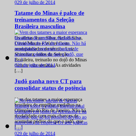
0
29 de julho de 2014
Tatame do Minas é palco de
treinamentos da Seleção
Brasileira masculina
Os atletas Ruan Silva, Rafael Silva,
David Moura e Walter Costa
acompanhados do técnico Luiz
Shinohara, todos da Seleção
Brasileira, treinarão no dojô do Minas
0
29 de julho de 2014
durante esta semana. As atividades
[…]
Judô ganha novo CT para
consolidar status de potência
Vem dos tatames a maior esperança
brasileira de empilhar medalhas na
Olimpíada do Rio de Janeiro. Não há
modalidade com mais chances de
acumular pódios do que o judô, que
[…]
0
29 de julho de 2014