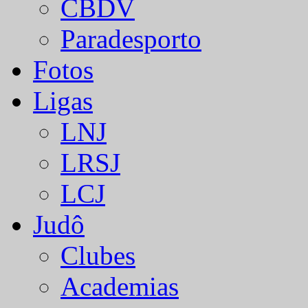
CBDV
Paradesporto
Fotos
Ligas
LNJ
LRSJ
LCJ
Judô
Clubes
Academias