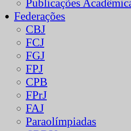
Publicações Acadêmic
Federações
CBJ
FCJ
FGJ
FPJ
CPB
FPrJ
FAJ
Paraolímpiadas