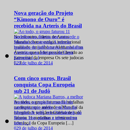
Nova geração do Projeto
“Kimono de Ouro” é
recebida na Arteris do Brasil
No encontro, atletas de Araras
falaram sobre o estágio internacional
realizado em junho na Alemanha e na
Áustria, que só foi possível devido ao
patrocínio da empresa Os sete judocas
0
29 de julho de 2014
[…]
Com cinco ouros, Brasil
conquista Copa Europeia
sub 21 de Judô
Ao todo, o grupo faturou 11 medalhas
na disputa que antecede o Mundial da
categoria A seleção brasileira de judô
faturou 11 medalhas e terminou na
liderança da Copa Europeia […]
0
29 de julho de 2014