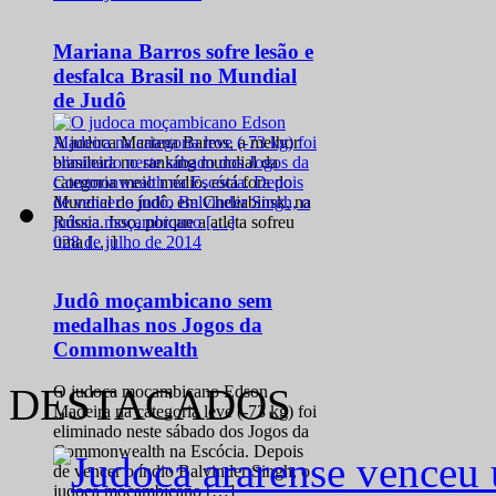
Mariana Barros sofre lesão e
desfalca Brasil no Mundial
de Judô
A judoca Mariana Barros, a melhor
brasileira no ranking mundial da
categoria meio médio, está fora do
Mundial de judô, em Cheliabinsk, na
Rússia. Isso, porque a atleta sofreu
0
28 de julho de 2014
uma […]
Judô moçambicano sem
medalhas nos Jogos da
Commonwealth
DESTACADOS
O judoca moçambicano Edson
Madeira na categoria leve (-73 kg) foi
eliminado neste sábado dos Jogos da
Commonwealth na Escócia. Depois
de vencer o índio Balvinder Singh, o
judoca moçambicano […]