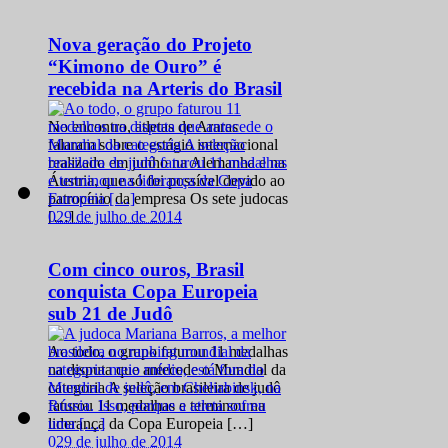
Nova geração do Projeto
“Kimono de Ouro” é
recebida na Arteris do Brasil
No encontro, atletas de Araras
falaram sobre o estágio internacional
realizado em junho na Alemanha e na
Áustria, que só foi possível devido ao
patrocínio da empresa Os sete judocas
0
29 de julho de 2014
[…]
Com cinco ouros, Brasil
conquista Copa Europeia
sub 21 de Judô
Ao todo, o grupo faturou 11 medalhas
na disputa que antecede o Mundial da
categoria A seleção brasileira de judô
faturou 11 medalhas e terminou na
liderança da Copa Europeia […]
0
29 de julho de 2014