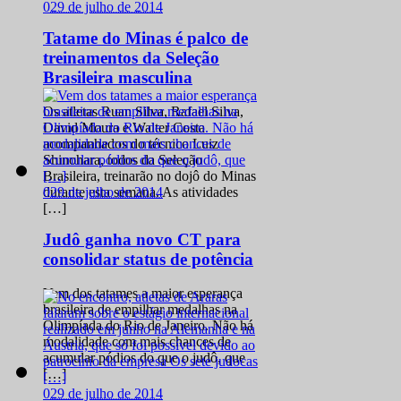
0
29 de julho de 2014
Tatame do Minas é palco de
treinamentos da Seleção
Brasileira masculina
Os atletas Ruan Silva, Rafael Silva,
David Moura e Walter Costa
acompanhados do técnico Luiz
Shinohara, todos da Seleção
Brasileira, treinarão no dojô do Minas
0
29 de julho de 2014
durante esta semana. As atividades
[…]
Judô ganha novo CT para
consolidar status de potência
Vem dos tatames a maior esperança
brasileira de empilhar medalhas na
Olimpíada do Rio de Janeiro. Não há
modalidade com mais chances de
acumular pódios do que o judô, que
[…]
0
29 de julho de 2014