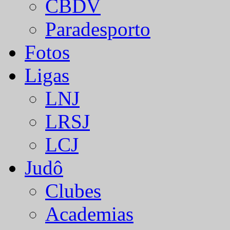
CBDV
Paradesporto
Fotos
Ligas
LNJ
LRSJ
LCJ
Judô
Clubes
Academias