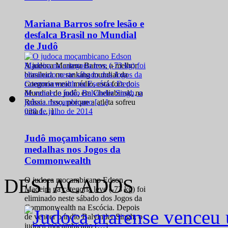
Mariana Barros sofre lesão e
desfalca Brasil no Mundial
de Judô
A judoca Mariana Barros, a melhor
brasileira no ranking mundial da
categoria meio médio, está fora do
Mundial de judô, em Cheliabinsk, na
Rússia. Isso, porque a atleta sofreu
0
28 de julho de 2014
uma […]
Judô moçambicano sem
medalhas nos Jogos da
Commonwealth
DESTACADOS
O judoca moçambicano Edson
Madeira na categoria leve (-73 kg) foi
eliminado neste sábado dos Jogos da
Commonwealth na Escócia. Depois
de vencer o índio Balvinder Singh, o
judoca moçambicano […]