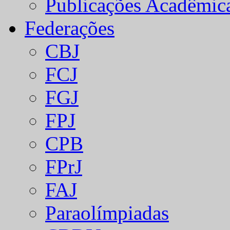
Publicações Acadêmic
Federações
CBJ
FCJ
FGJ
FPJ
CPB
FPrJ
FAJ
Paraolímpiadas