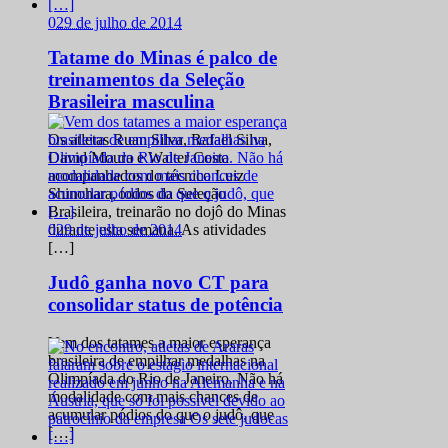
0
29 de julho de 2014
Tatame do Minas é palco de
treinamentos da Seleção
Brasileira masculina
Os atletas Ruan Silva, Rafael Silva,
David Moura e Walter Costa
acompanhados do técnico Luiz
Shinohara, todos da Seleção
Brasileira, treinarão no dojô do Minas
0
29 de julho de 2014
durante esta semana. As atividades
[…]
Judô ganha novo CT para
consolidar status de potência
Vem dos tatames a maior esperança
brasileira de empilhar medalhas na
Olimpíada do Rio de Janeiro. Não há
modalidade com mais chances de
acumular pódios do que o judô, que
[…]