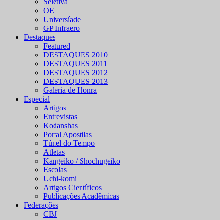
Seletiva
OE
Universíade
GP Infraero
Destaques
Featured
DESTAQUES 2010
DESTAQUES 2011
DESTAQUES 2012
DESTAQUES 2013
Galeria de Honra
Especial
Artigos
Entrevistas
Kodanshas
Portal Apostilas
Túnel do Tempo
Atletas
Kangeiko / Shochugeiko
Escolas
Uchi-komi
Artigos Científicos
Publicações Acadêmicas
Federações
CBJ