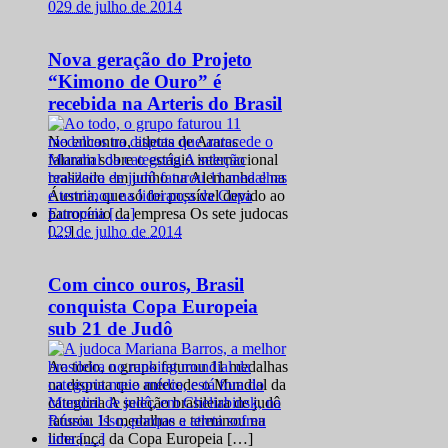
0
29 de julho de 2014
Nova geração do Projeto
“Kimono de Ouro” é
recebida na Arteris do Brasil
No encontro, atletas de Araras
falaram sobre o estágio internacional
realizado em junho na Alemanha e na
Áustria, que só foi possível devido ao
patrocínio da empresa Os sete judocas
0
29 de julho de 2014
[…]
Com cinco ouros, Brasil
conquista Copa Europeia
sub 21 de Judô
Ao todo, o grupo faturou 11 medalhas
na disputa que antecede o Mundial da
categoria A seleção brasileira de judô
faturou 11 medalhas e terminou na
liderança da Copa Europeia […]