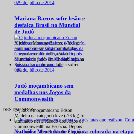
0
29 de julho de 2014
Mariana Barros sofre lesão e
desfalca Brasil no Mundial
de Judô
A judoca Mariana Barros, a melhor
brasileira no ranking mundial da
categoria meio médio, está fora do
Mundial de judô, em Cheliabinsk, na
Rússia. Isso, porque a atleta sofreu
0
28 de julho de 2014
uma […]
Judô moçambicano sem
medalhas nos Jogos da
Commonwealth
DESTACADOS
O judoca moçambicano Edson
Madeira na categoria leve (-73 kg) foi
eliminado neste sábado dos Jogos da
Commonwealth na Escócia. Depois
Nathália Mercadante é quinta colocada na etap
de vencer o índio Balvinder Singh, o