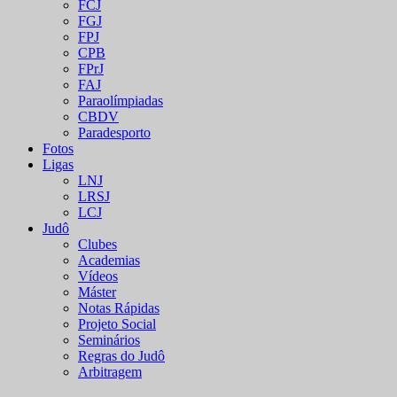
FCJ
FGJ
FPJ
CPB
FPrJ
FAJ
Paraolímpiadas
CBDV
Paradesporto
Fotos
Ligas
LNJ
LRSJ
LCJ
Judô
Clubes
Academias
Vídeos
Máster
Notas Rápidas
Projeto Social
Seminários
Regras do Judô
Arbitragem