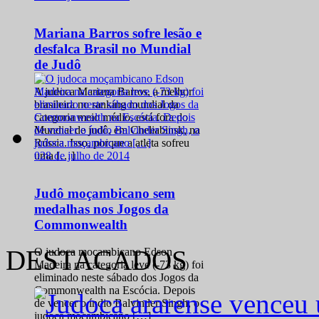
Mariana Barros sofre lesão e
desfalca Brasil no Mundial
de Judô
A judoca Mariana Barros, a melhor
brasileira no ranking mundial da
categoria meio médio, está fora do
Mundial de judô, em Cheliabinsk, na
Rússia. Isso, porque a atleta sofreu
0
28 de julho de 2014
uma […]
Judô moçambicano sem
medalhas nos Jogos da
Commonwealth
DESTACADOS
O judoca moçambicano Edson
Madeira na categoria leve (-73 kg) foi
eliminado neste sábado dos Jogos da
Commonwealth na Escócia. Depois
de vencer o índio Balvinder Singh, o
judoca moçambicano […]