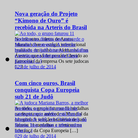
Nova geração do Projeto
“Kimono de Ouro” é
recebida na Arteris do Brasil
No encontro, atletas de Araras
falaram sobre o estágio internacional
realizado em junho na Alemanha e na
Áustria, que só foi possível devido ao
patrocínio da empresa Os sete judocas
0
29 de julho de 2014
[…]
Com cinco ouros, Brasil
conquista Copa Europeia
sub 21 de Judô
Ao todo, o grupo faturou 11 medalhas
na disputa que antecede o Mundial da
categoria A seleção brasileira de judô
faturou 11 medalhas e terminou na
liderança da Copa Europeia […]
0
29 de julho de 2014