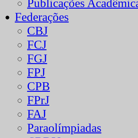
Publicações Acadêmic
Federações
CBJ
FCJ
FGJ
FPJ
CPB
FPrJ
FAJ
Paraolímpiadas