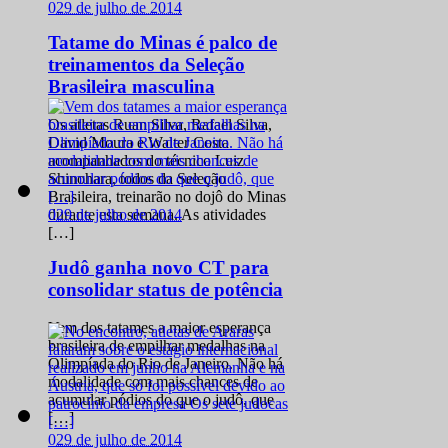
0
29 de julho de 2014
Tatame do Minas é palco de
treinamentos da Seleção
Brasileira masculina
Os atletas Ruan Silva, Rafael Silva,
David Moura e Walter Costa
acompanhados do técnico Luiz
Shinohara, todos da Seleção
Brasileira, treinarão no dojô do Minas
0
29 de julho de 2014
durante esta semana. As atividades
[…]
Judô ganha novo CT para
consolidar status de potência
Vem dos tatames a maior esperança
brasileira de empilhar medalhas na
Olimpíada do Rio de Janeiro. Não há
modalidade com mais chances de
acumular pódios do que o judô, que
[…]
0
29 de julho de 2014