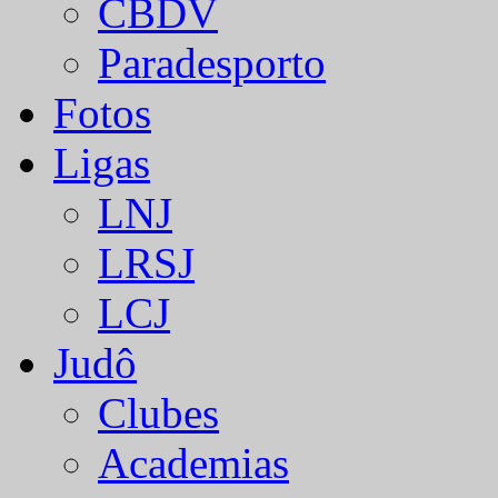
CBDV
Paradesporto
Fotos
Ligas
LNJ
LRSJ
LCJ
Judô
Clubes
Academias