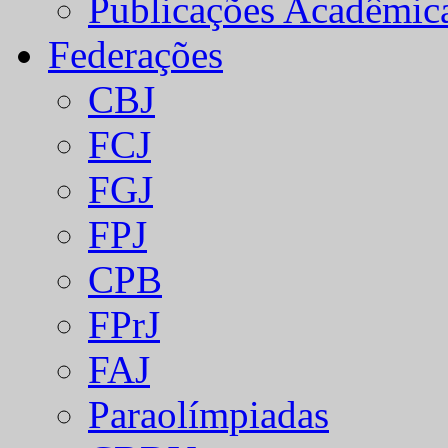
Publicações Acadêmic
Federações
CBJ
FCJ
FGJ
FPJ
CPB
FPrJ
FAJ
Paraolímpiadas