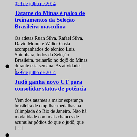
0
29 de julho de 2014
Tatame do Minas é palco de
treinamentos da Seleção
Brasileira masculina
Os atletas Ruan Silva, Rafael Silva,
David Moura e Walter Costa
acompanhados do técnico Luiz
Shinohara, todos da Seleção
Brasileira, treinarão no dojô do Minas
durante esta semana. As atividades
[…]
0
29 de julho de 2014
Judô ganha novo CT para
consolidar status de potência
Vem dos tatames a maior esperança
brasileira de empilhar medalhas na
Olimpíada do Rio de Janeiro. Não há
modalidade com mais chances de
acumular pódios do que o judô, que
[…]