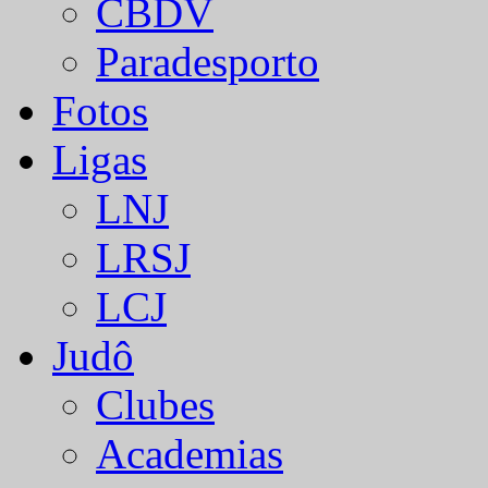
CBDV
Paradesporto
Fotos
Ligas
LNJ
LRSJ
LCJ
Judô
Clubes
Academias