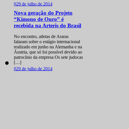
0
29 de julho de 2014
Nova geração do Projeto
“Kimono de Ouro” é
recebida na Arteris do Brasil
No encontro, atletas de Araras
falaram sobre o estágio internacional
realizado em junho na Alemanha e na
Áustria, que só foi possível devido ao
patrocínio da empresa Os sete judocas
[…]
0
29 de julho de 2014
Com cinco ouros, Brasil
conquista Copa Europeia
sub 21 de Judô
Ao todo, o grupo faturou 11 medalhas
na disputa que antecede o Mundial da
categoria A seleção brasileira de judô
faturou 11 medalhas e terminou na
liderança da Copa Europeia […]