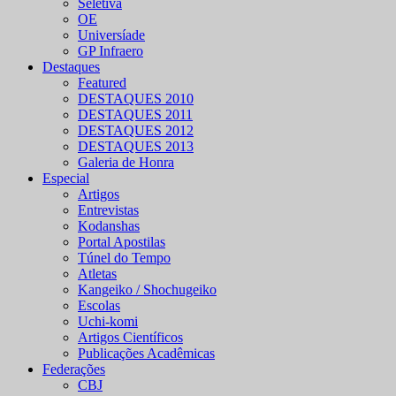
Seletiva
OE
Universíade
GP Infraero
Destaques
Featured
DESTAQUES 2010
DESTAQUES 2011
DESTAQUES 2012
DESTAQUES 2013
Galeria de Honra
Especial
Artigos
Entrevistas
Kodanshas
Portal Apostilas
Túnel do Tempo
Atletas
Kangeiko / Shochugeiko
Escolas
Uchi-komi
Artigos Científicos
Publicações Acadêmicas
Federações
CBJ