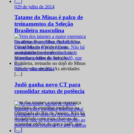
0
29 de julho de 2014
Tatame do Minas é palco de
treinamentos da Seleção
Brasileira masculina
Os atletas Ruan Silva, Rafael Silva,
David Moura e Walter Costa
acompanhados do técnico Luiz
Shinohara, todos da Seleção
Brasileira, treinarão no dojô do Minas
0
29 de julho de 2014
durante esta semana. As atividades
[…]
Judô ganha novo CT para
consolidar status de potência
Vem dos tatames a maior esperança
brasileira de empilhar medalhas na
Olimpíada do Rio de Janeiro. Não há
modalidade com mais chances de
acumular pódios do que o judô, que
[…]