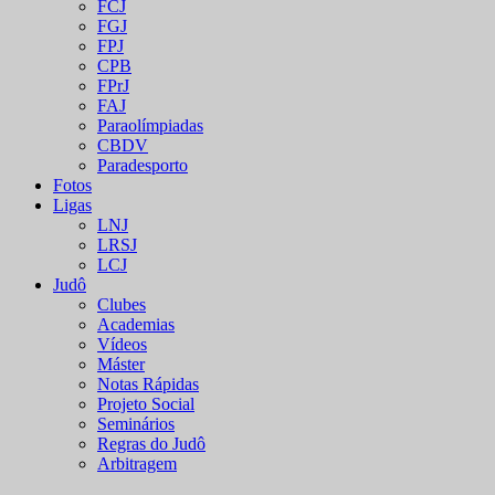
FCJ
FGJ
FPJ
CPB
FPrJ
FAJ
Paraolímpiadas
CBDV
Paradesporto
Fotos
Ligas
LNJ
LRSJ
LCJ
Judô
Clubes
Academias
Vídeos
Máster
Notas Rápidas
Projeto Social
Seminários
Regras do Judô
Arbitragem