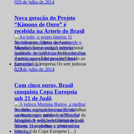
0
29 de julho de 2014
Nova geração do Projeto
“Kimono de Ouro” é
recebida na Arteris do Brasil
No encontro, atletas de Araras
falaram sobre o estágio internacional
realizado em junho na Alemanha e na
Áustria, que só foi possível devido ao
patrocínio da empresa Os sete judocas
0
29 de julho de 2014
[…]
Com cinco ouros, Brasil
conquista Copa Europeia
sub 21 de Judô
Ao todo, o grupo faturou 11 medalhas
na disputa que antecede o Mundial da
categoria A seleção brasileira de judô
faturou 11 medalhas e terminou na
liderança da Copa Europeia […]