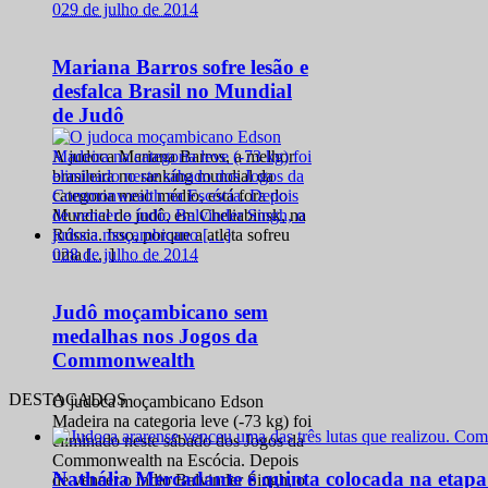
0
29 de julho de 2014
Mariana Barros sofre lesão e
desfalca Brasil no Mundial
de Judô
A judoca Mariana Barros, a melhor
brasileira no ranking mundial da
categoria meio médio, está fora do
Mundial de judô, em Cheliabinsk, na
Rússia. Isso, porque a atleta sofreu
0
28 de julho de 2014
uma […]
Judô moçambicano sem
medalhas nos Jogos da
Commonwealth
DESTACADOS
O judoca moçambicano Edson
Madeira na categoria leve (-73 kg) foi
eliminado neste sábado dos Jogos da
Commonwealth na Escócia. Depois
Nathália Mercadante é quinta colocada na etap
de vencer o índio Balvinder Singh, o