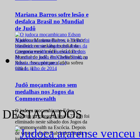
Mariana Barros sofre lesão e
desfalca Brasil no Mundial
de Judô
A judoca Mariana Barros, a melhor
brasileira no ranking mundial da
categoria meio médio, está fora do
Mundial de judô, em Cheliabinsk, na
Rússia. Isso, porque a atleta sofreu
0
28 de julho de 2014
uma […]
Judô moçambicano sem
medalhas nos Jogos da
Commonwealth
DESTACADOS
O judoca moçambicano Edson
Madeira na categoria leve (-73 kg) foi
eliminado neste sábado dos Jogos da
Commonwealth na Escócia. Depois
de vencer o índio Balvinder Singh, o
judoca moçambicano […]