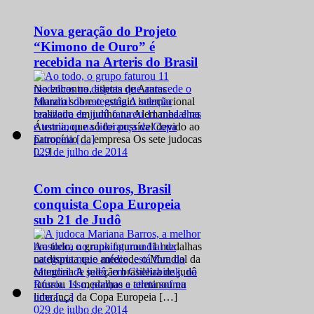
Nova geração do Projeto
“Kimono de Ouro” é
recebida na Arteris do Brasil
No encontro, atletas de Araras
falaram sobre o estágio internacional
realizado em junho na Alemanha e na
Áustria, que só foi possível devido ao
patrocínio da empresa Os sete judocas
0
29 de julho de 2014
[…]
Com cinco ouros, Brasil
conquista Copa Europeia
sub 21 de Judô
Ao todo, o grupo faturou 11 medalhas
na disputa que antecede o Mundial da
categoria A seleção brasileira de judô
faturou 11 medalhas e terminou na
liderança da Copa Europeia […]
0
29 de julho de 2014