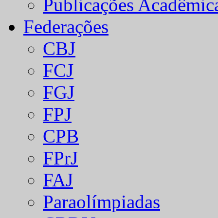
Publicações Acadêmic
Federações
CBJ
FCJ
FGJ
FPJ
CPB
FPrJ
FAJ
Paraolímpiadas