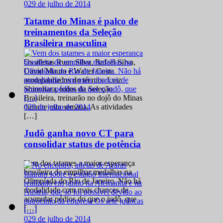
0
29 de julho de 2014
Tatame do Minas é palco de
treinamentos da Seleção
Brasileira masculina
Os atletas Ruan Silva, Rafael Silva,
David Moura e Walter Costa
acompanhados do técnico Luiz
Shinohara, todos da Seleção
Brasileira, treinarão no dojô do Minas
0
29 de julho de 2014
durante esta semana. As atividades
[…]
Judô ganha novo CT para
consolidar status de potência
Vem dos tatames a maior esperança
brasileira de empilhar medalhas na
Olimpíada do Rio de Janeiro. Não há
modalidade com mais chances de
acumular pódios do que o judô, que
[…]
0
29 de julho de 2014