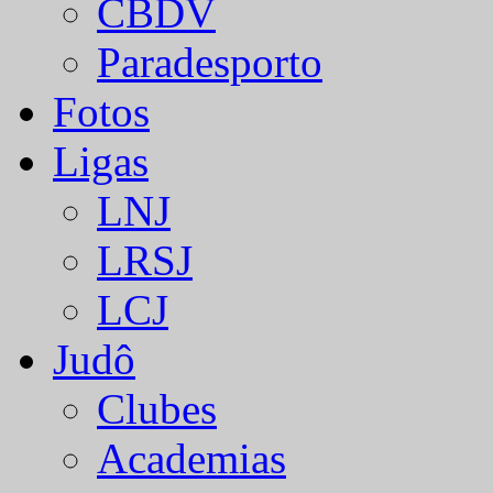
CBDV
Paradesporto
Fotos
Ligas
LNJ
LRSJ
LCJ
Judô
Clubes
Academias