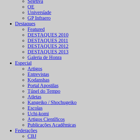
Seletiva
OE
Universíade
GP Infraero
Destaques
Featured
DESTAQUES 2010
DESTAQUES 2011
DESTAQUES 2012
DESTAQUES 2013
Galeria de Honra
Especial
Artigos
Entrevistas
Kodanshas
Portal Apostilas
Túnel do Tempo
Atletas
Kangeiko / Shochugeiko
Escolas
Uchi-komi
Artigos Científicos
Publicações Acadêmicas
Federações
CBJ