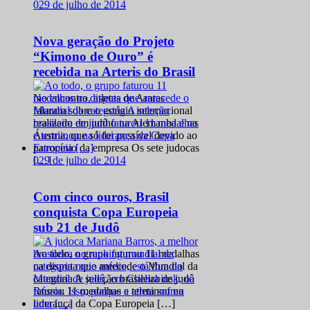
0
29 de julho de 2014
Nova geração do Projeto
“Kimono de Ouro” é
recebida na Arteris do Brasil
No encontro, atletas de Araras
falaram sobre o estágio internacional
realizado em junho na Alemanha e na
Áustria, que só foi possível devido ao
patrocínio da empresa Os sete judocas
0
29 de julho de 2014
[…]
Com cinco ouros, Brasil
conquista Copa Europeia
sub 21 de Judô
Ao todo, o grupo faturou 11 medalhas
na disputa que antecede o Mundial da
categoria A seleção brasileira de judô
faturou 11 medalhas e terminou na
liderança da Copa Europeia […]