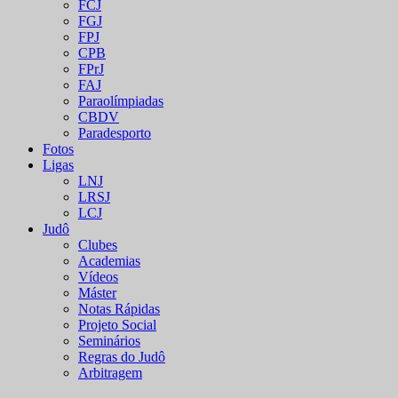
FCJ
FGJ
FPJ
CPB
FPrJ
FAJ
Paraolímpiadas
CBDV
Paradesporto
Fotos
Ligas
LNJ
LRSJ
LCJ
Judô
Clubes
Academias
Vídeos
Máster
Notas Rápidas
Projeto Social
Seminários
Regras do Judô
Arbitragem