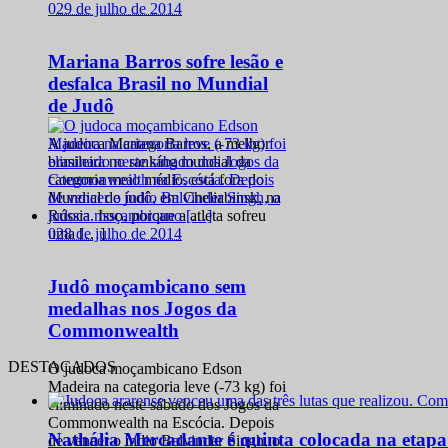
0
29 de julho de 2014
Mariana Barros sofre lesão e
desfalca Brasil no Mundial
de Judô
A judoca Mariana Barros, a melhor
brasileira no ranking mundial da
categoria meio médio, está fora do
Mundial de judô, em Cheliabinsk, na
Rússia. Isso, porque a atleta sofreu
0
28 de julho de 2014
uma […]
Judô moçambicano sem
medalhas nos Jogos da
Commonwealth
DESTACADOS
O judoca moçambicano Edson
Madeira na categoria leve (-73 kg) foi
eliminado neste sábado dos Jogos da
Commonwealth na Escócia. Depois
Nathália Mercadante é quinta colocada na etap
de vencer o índio Balvinder Singh, o