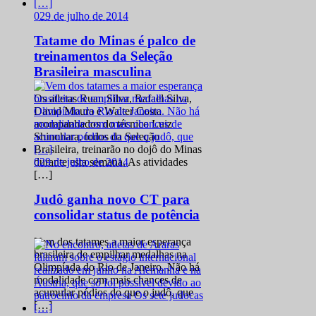
0
29 de julho de 2014
Tatame do Minas é palco de
treinamentos da Seleção
Brasileira masculina
Os atletas Ruan Silva, Rafael Silva,
David Moura e Walter Costa
acompanhados do técnico Luiz
Shinohara, todos da Seleção
Brasileira, treinarão no dojô do Minas
0
29 de julho de 2014
durante esta semana. As atividades
[…]
Judô ganha novo CT para
consolidar status de potência
Vem dos tatames a maior esperança
brasileira de empilhar medalhas na
Olimpíada do Rio de Janeiro. Não há
modalidade com mais chances de
acumular pódios do que o judô, que
[…]