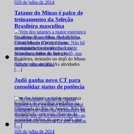
0
29 de julho de 2014
Tatame do Minas é palco de
treinamentos da Seleção
Brasileira masculina
Os atletas Ruan Silva, Rafael Silva,
David Moura e Walter Costa
acompanhados do técnico Luiz
Shinohara, todos da Seleção
Brasileira, treinarão no dojô do Minas
0
29 de julho de 2014
durante esta semana. As atividades
[…]
Judô ganha novo CT para
consolidar status de potência
Vem dos tatames a maior esperança
brasileira de empilhar medalhas na
Olimpíada do Rio de Janeiro. Não há
modalidade com mais chances de
acumular pódios do que o judô, que
[…]
0
29 de julho de 2014