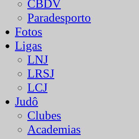
CBDV
Paradesporto
Fotos
Ligas
LNJ
LRSJ
LCJ
Judô
Clubes
Academias