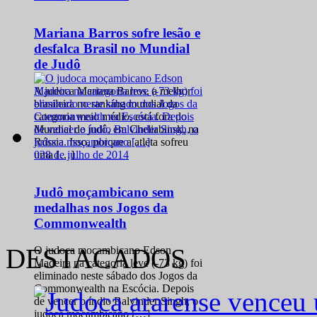
Mariana Barros sofre lesão e
desfalca Brasil no Mundial
de Judô
A judoca Mariana Barros, a melhor
brasileira no ranking mundial da
categoria meio médio, está fora do
Mundial de judô, em Cheliabinsk, na
Rússia. Isso, porque a atleta sofreu
0
28 de julho de 2014
uma […]
Judô moçambicano sem
medalhas nos Jogos da
Commonwealth
DESTACADOS
O judoca moçambicano Edson
Madeira na categoria leve (-73 kg) foi
eliminado neste sábado dos Jogos da
Commonwealth na Escócia. Depois
de vencer o índio Balvinder Singh, o
judoca moçambicano […]