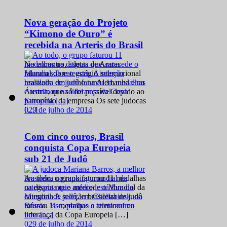
Nova geração do Projeto
“Kimono de Ouro” é
recebida na Arteris do Brasil
No encontro, atletas de Araras
falaram sobre o estágio internacional
realizado em junho na Alemanha e na
Áustria, que só foi possível devido ao
patrocínio da empresa Os sete judocas
0
29 de julho de 2014
[…]
Com cinco ouros, Brasil
conquista Copa Europeia
sub 21 de Judô
Ao todo, o grupo faturou 11 medalhas
na disputa que antecede o Mundial da
categoria A seleção brasileira de judô
faturou 11 medalhas e terminou na
liderança da Copa Europeia […]
0
29 de julho de 2014