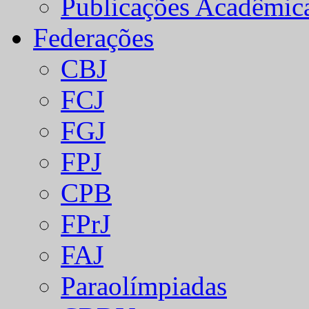
Publicações Acadêmic
Federações
CBJ
FCJ
FGJ
FPJ
CPB
FPrJ
FAJ
Paraolímpiadas