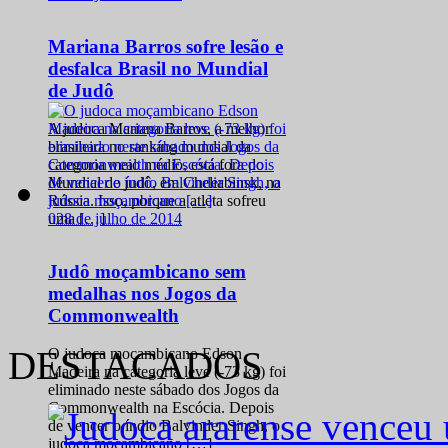
Mariana Barros sofre lesão e
desfalca Brasil no Mundial
de Judô
A judoca Mariana Barros, a melhor
brasileira no ranking mundial da
categoria meio médio, está fora do
Mundial de judô, em Cheliabinsk, na
Rússia. Isso, porque a atleta sofreu
0
28 de julho de 2014
uma […]
Judô moçambicano sem
medalhas nos Jogos da
Commonwealth
DESTACADOS
O judoca moçambicano Edson
Madeira na categoria leve (-73 kg) foi
eliminado neste sábado dos Jogos da
Commonwealth na Escócia. Depois
de vencer o índio Balvinder Singh, o
judoca moçambicano […]