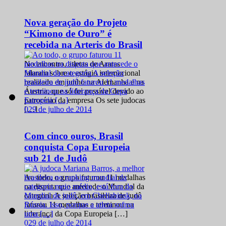
Nova geração do Projeto
“Kimono de Ouro” é
recebida na Arteris do Brasil
No encontro, atletas de Araras
falaram sobre o estágio internacional
realizado em junho na Alemanha e na
Áustria, que só foi possível devido ao
patrocínio da empresa Os sete judocas
0
29 de julho de 2014
[…]
Com cinco ouros, Brasil
conquista Copa Europeia
sub 21 de Judô
Ao todo, o grupo faturou 11 medalhas
na disputa que antecede o Mundial da
categoria A seleção brasileira de judô
faturou 11 medalhas e terminou na
liderança da Copa Europeia […]
0
29 de julho de 2014