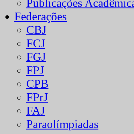
Publicações Acadêmic
Federações
CBJ
FCJ
FGJ
FPJ
CPB
FPrJ
FAJ
Paraolímpiadas