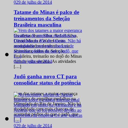
0
29 de julho de 2014
Tatame do Minas é palco de
treinamentos da Seleção
Brasileira masculina
Os atletas Ruan Silva, Rafael Silva,
David Moura e Walter Costa
acompanhados do técnico Luiz
Shinohara, todos da Seleção
Brasileira, treinarão no dojô do Minas
0
29 de julho de 2014
durante esta semana. As atividades
[…]
Judô ganha novo CT para
consolidar status de potência
Vem dos tatames a maior esperança
brasileira de empilhar medalhas na
Olimpíada do Rio de Janeiro. Não há
modalidade com mais chances de
acumular pódios do que o judô, que
[…]
0
29 de julho de 2014