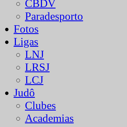
CBDV
Paradesporto
Fotos
Ligas
LNJ
LRSJ
LCJ
Judô
Clubes
Academias