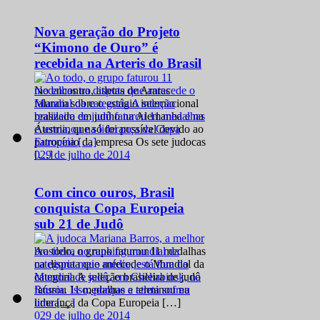
Nova geração do Projeto
“Kimono de Ouro” é
recebida na Arteris do Brasil
No encontro, atletas de Araras
falaram sobre o estágio internacional
realizado em junho na Alemanha e na
Áustria, que só foi possível devido ao
patrocínio da empresa Os sete judocas
0
29 de julho de 2014
[…]
Com cinco ouros, Brasil
conquista Copa Europeia
sub 21 de Judô
Ao todo, o grupo faturou 11 medalhas
na disputa que antecede o Mundial da
categoria A seleção brasileira de judô
faturou 11 medalhas e terminou na
liderança da Copa Europeia […]
0
29 de julho de 2014