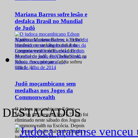
Mariana Barros sofre lesão e
desfalca Brasil no Mundial
de Judô
A judoca Mariana Barros, a melhor
brasileira no ranking mundial da
categoria meio médio, está fora do
Mundial de judô, em Cheliabinsk, na
Rússia. Isso, porque a atleta sofreu
0
28 de julho de 2014
uma […]
Judô moçambicano sem
medalhas nos Jogos da
Commonwealth
DESTACADOS
O judoca moçambicano Edson
Madeira na categoria leve (-73 kg) foi
eliminado neste sábado dos Jogos da
Commonwealth na Escócia. Depois
de vencer o índio Balvinder Singh, o
judoca moçambicano […]