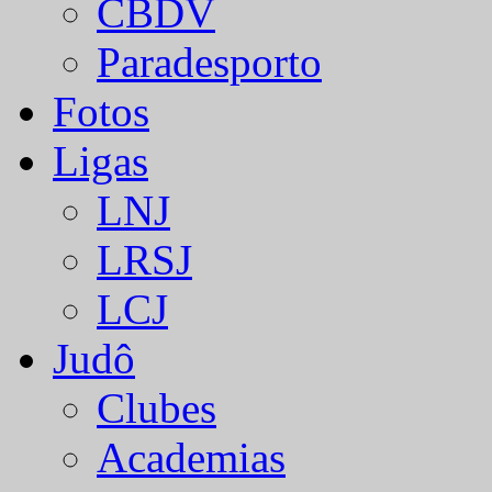
CBDV
Paradesporto
Fotos
Ligas
LNJ
LRSJ
LCJ
Judô
Clubes
Academias