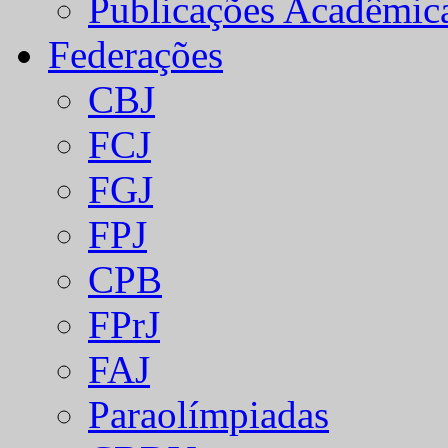
Publicações Acadêmic
Federações
CBJ
FCJ
FGJ
FPJ
CPB
FPrJ
FAJ
Paraolímpiadas