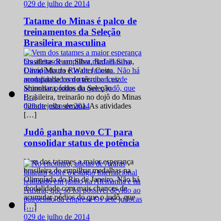
0
29 de julho de 2014
Tatame do Minas é palco de
treinamentos da Seleção
Brasileira masculina
Os atletas Ruan Silva, Rafael Silva,
David Moura e Walter Costa
acompanhados do técnico Luiz
Shinohara, todos da Seleção
Brasileira, treinarão no dojô do Minas
0
29 de julho de 2014
durante esta semana. As atividades
[…]
Judô ganha novo CT para
consolidar status de potência
Vem dos tatames a maior esperança
brasileira de empilhar medalhas na
Olimpíada do Rio de Janeiro. Não há
modalidade com mais chances de
acumular pódios do que o judô, que
[…]
0
29 de julho de 2014