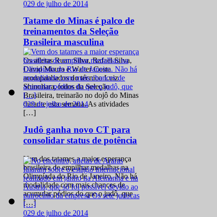
0
29 de julho de 2014
Tatame do Minas é palco de
treinamentos da Seleção
Brasileira masculina
Os atletas Ruan Silva, Rafael Silva,
David Moura e Walter Costa
acompanhados do técnico Luiz
Shinohara, todos da Seleção
Brasileira, treinarão no dojô do Minas
0
29 de julho de 2014
durante esta semana. As atividades
[…]
Judô ganha novo CT para
consolidar status de potência
Vem dos tatames a maior esperança
brasileira de empilhar medalhas na
Olimpíada do Rio de Janeiro. Não há
modalidade com mais chances de
acumular pódios do que o judô, que
[…]
0
29 de julho de 2014