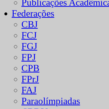
Publicações Acadêmic
Federações
CBJ
FCJ
FGJ
FPJ
CPB
FPrJ
FAJ
Paraolímpiadas