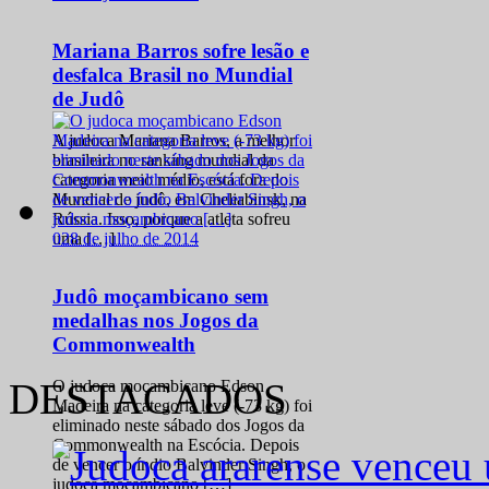
Mariana Barros sofre lesão e
desfalca Brasil no Mundial
de Judô
A judoca Mariana Barros, a melhor
brasileira no ranking mundial da
categoria meio médio, está fora do
Mundial de judô, em Cheliabinsk, na
Rússia. Isso, porque a atleta sofreu
0
28 de julho de 2014
uma […]
Judô moçambicano sem
medalhas nos Jogos da
Commonwealth
DESTACADOS
O judoca moçambicano Edson
Madeira na categoria leve (-73 kg) foi
eliminado neste sábado dos Jogos da
Commonwealth na Escócia. Depois
de vencer o índio Balvinder Singh, o
judoca moçambicano […]