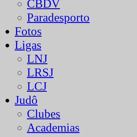
CBDV
Paradesporto
Fotos
Ligas
LNJ
LRSJ
LCJ
Judô
Clubes
Academias