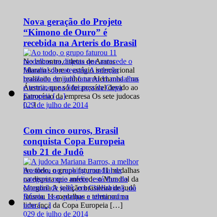
Nova geração do Projeto
“Kimono de Ouro” é
recebida na Arteris do Brasil
No encontro, atletas de Araras
falaram sobre o estágio internacional
realizado em junho na Alemanha e na
Áustria, que só foi possível devido ao
patrocínio da empresa Os sete judocas
0
29 de julho de 2014
[…]
Com cinco ouros, Brasil
conquista Copa Europeia
sub 21 de Judô
Ao todo, o grupo faturou 11 medalhas
na disputa que antecede o Mundial da
categoria A seleção brasileira de judô
faturou 11 medalhas e terminou na
liderança da Copa Europeia […]
0
29 de julho de 2014