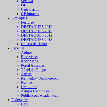
Seletiva
OE
Universíade
GP Infraero
Destaques
Featured
DESTAQUES 2010
DESTAQUES 2011
DESTAQUES 2012
DESTAQUES 2013
Galeria de Honra
Especial
Artigos
Entrevistas
Kodanshas
Portal Apostilas
Túnel do Tempo
Atletas
Kangeiko / Shochugeiko
Escolas
Uchi-komi
Artigos Científicos
Publicações Acadêmicas
Federações
CBJ