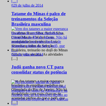
0
29 de julho de 2014
Tatame do Minas é palco de
treinamentos da Seleção
Brasileira masculina
Os atletas Ruan Silva, Rafael Silva,
David Moura e Walter Costa
acompanhados do técnico Luiz
Shinohara, todos da Seleção
Brasileira, treinarão no dojô do Minas
0
29 de julho de 2014
durante esta semana. As atividades
[…]
Judô ganha novo CT para
consolidar status de potência
Vem dos tatames a maior esperança
brasileira de empilhar medalhas na
Olimpíada do Rio de Janeiro. Não há
modalidade com mais chances de
acumular pódios do que o judô, que
[…]