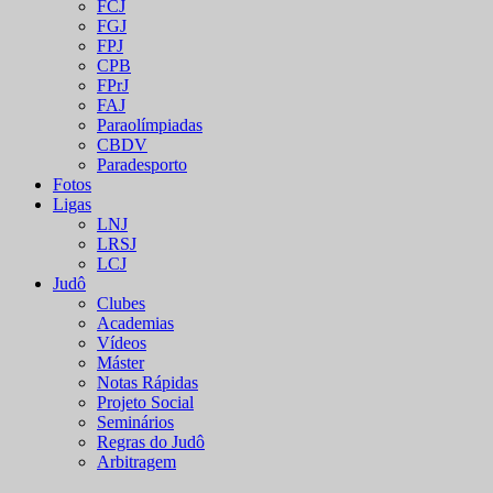
FCJ
FGJ
FPJ
CPB
FPrJ
FAJ
Paraolímpiadas
CBDV
Paradesporto
Fotos
Ligas
LNJ
LRSJ
LCJ
Judô
Clubes
Academias
Vídeos
Máster
Notas Rápidas
Projeto Social
Seminários
Regras do Judô
Arbitragem