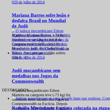
0
29 de julho de 2014
Mariana Barros sofre lesão e
desfalca Brasil no Mundial
de Judô
A judoca Mariana Barros, a melhor
brasileira no ranking mundial da
categoria meio médio, está fora do
Mundial de judô, em Cheliabinsk, na
Rússia. Isso, porque a atleta sofreu
0
28 de julho de 2014
uma […]
Judô moçambicano sem
medalhas nos Jogos da
Commonwealth
DESTACADOS
O judoca moçambicano Edson
Madeira na categoria leve (-73 kg) foi
eliminado neste sábado dos Jogos da
Commonwealth na Escócia. Depois
Nathália Mercadante é quinta colocada na etap
de vencer o índio Balvinder Singh, o