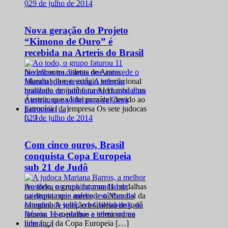
0
29 de julho de 2014
Nova geração do Projeto
“Kimono de Ouro” é
recebida na Arteris do Brasil
No encontro, atletas de Araras
falaram sobre o estágio internacional
realizado em junho na Alemanha e na
Áustria, que só foi possível devido ao
patrocínio da empresa Os sete judocas
0
29 de julho de 2014
[…]
Com cinco ouros, Brasil
conquista Copa Europeia
sub 21 de Judô
Ao todo, o grupo faturou 11 medalhas
na disputa que antecede o Mundial da
categoria A seleção brasileira de judô
faturou 11 medalhas e terminou na
liderança da Copa Europeia […]