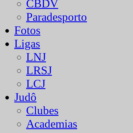
CBDV
Paradesporto
Fotos
Ligas
LNJ
LRSJ
LCJ
Judô
Clubes
Academias