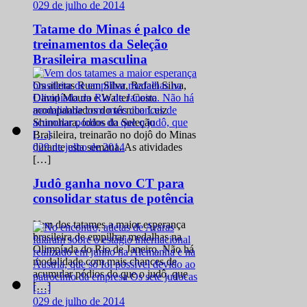
0
29 de julho de 2014
Tatame do Minas é palco de
treinamentos da Seleção
Brasileira masculina
Os atletas Ruan Silva, Rafael Silva,
David Moura e Walter Costa
acompanhados do técnico Luiz
Shinohara, todos da Seleção
Brasileira, treinarão no dojô do Minas
0
29 de julho de 2014
durante esta semana. As atividades
[…]
Judô ganha novo CT para
consolidar status de potência
Vem dos tatames a maior esperança
brasileira de empilhar medalhas na
Olimpíada do Rio de Janeiro. Não há
modalidade com mais chances de
acumular pódios do que o judô, que
[…]
0
29 de julho de 2014