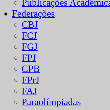
Publicações Acadêmic
Federações
CBJ
FCJ
FGJ
FPJ
CPB
FPrJ
FAJ
Paraolímpiadas