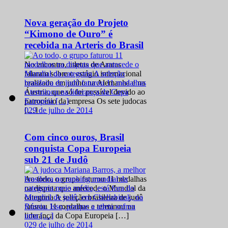
Nova geração do Projeto
“Kimono de Ouro” é
recebida na Arteris do Brasil
No encontro, atletas de Araras
falaram sobre o estágio internacional
realizado em junho na Alemanha e na
Áustria, que só foi possível devido ao
patrocínio da empresa Os sete judocas
0
29 de julho de 2014
[…]
Com cinco ouros, Brasil
conquista Copa Europeia
sub 21 de Judô
Ao todo, o grupo faturou 11 medalhas
na disputa que antecede o Mundial da
categoria A seleção brasileira de judô
faturou 11 medalhas e terminou na
liderança da Copa Europeia […]
0
29 de julho de 2014