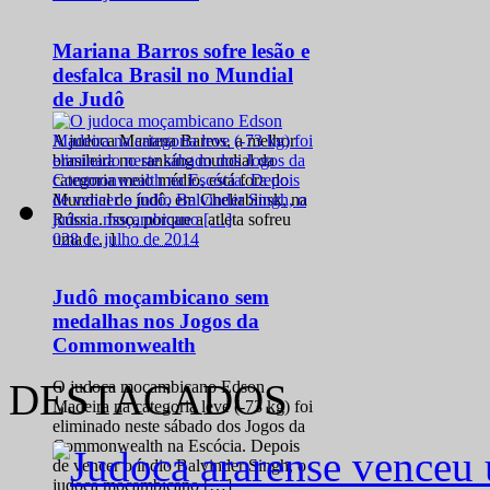
Mariana Barros sofre lesão e
desfalca Brasil no Mundial
de Judô
A judoca Mariana Barros, a melhor
brasileira no ranking mundial da
categoria meio médio, está fora do
Mundial de judô, em Cheliabinsk, na
Rússia. Isso, porque a atleta sofreu
0
28 de julho de 2014
uma […]
Judô moçambicano sem
medalhas nos Jogos da
Commonwealth
DESTACADOS
O judoca moçambicano Edson
Madeira na categoria leve (-73 kg) foi
eliminado neste sábado dos Jogos da
Commonwealth na Escócia. Depois
de vencer o índio Balvinder Singh, o
judoca moçambicano […]