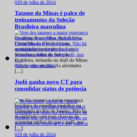
0
29 de julho de 2014
Tatame do Minas é palco de
treinamentos da Seleção
Brasileira masculina
Os atletas Ruan Silva, Rafael Silva,
David Moura e Walter Costa
acompanhados do técnico Luiz
Shinohara, todos da Seleção
Brasileira, treinarão no dojô do Minas
0
29 de julho de 2014
durante esta semana. As atividades
[…]
Judô ganha novo CT para
consolidar status de potência
Vem dos tatames a maior esperança
brasileira de empilhar medalhas na
Olimpíada do Rio de Janeiro. Não há
modalidade com mais chances de
acumular pódios do que o judô, que
[…]
0
29 de julho de 2014