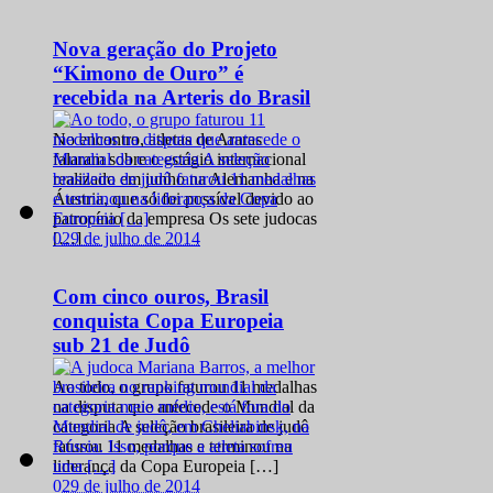
Nova geração do Projeto
“Kimono de Ouro” é
recebida na Arteris do Brasil
No encontro, atletas de Araras
falaram sobre o estágio internacional
realizado em junho na Alemanha e na
Áustria, que só foi possível devido ao
patrocínio da empresa Os sete judocas
0
29 de julho de 2014
[…]
Com cinco ouros, Brasil
conquista Copa Europeia
sub 21 de Judô
Ao todo, o grupo faturou 11 medalhas
na disputa que antecede o Mundial da
categoria A seleção brasileira de judô
faturou 11 medalhas e terminou na
liderança da Copa Europeia […]
0
29 de julho de 2014