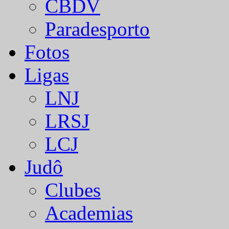
CBDV
Paradesporto
Fotos
Ligas
LNJ
LRSJ
LCJ
Judô
Clubes
Academias