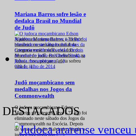
Mariana Barros sofre lesão e
desfalca Brasil no Mundial
de Judô
A judoca Mariana Barros, a melhor
brasileira no ranking mundial da
categoria meio médio, está fora do
Mundial de judô, em Cheliabinsk, na
Rússia. Isso, porque a atleta sofreu
0
28 de julho de 2014
uma […]
Judô moçambicano sem
medalhas nos Jogos da
Commonwealth
DESTACADOS
O judoca moçambicano Edson
Madeira na categoria leve (-73 kg) foi
eliminado neste sábado dos Jogos da
Commonwealth na Escócia. Depois
de vencer o índio Balvinder Singh, o
judoca moçambicano […]