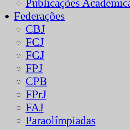
Publicações Acadêmic
Federações
CBJ
FCJ
FGJ
FPJ
CPB
FPrJ
FAJ
Paraolímpiadas