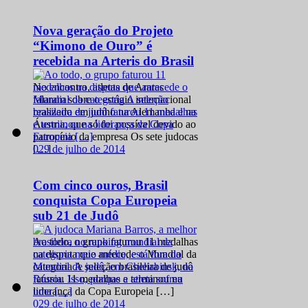
Nova geração do Projeto
“Kimono de Ouro” é
recebida na Arteris do Brasil
No encontro, atletas de Araras
falaram sobre o estágio internacional
realizado em junho na Alemanha e na
Áustria, que só foi possível devido ao
patrocínio da empresa Os sete judocas
0
29 de julho de 2014
[…]
Com cinco ouros, Brasil
conquista Copa Europeia
sub 21 de Judô
Ao todo, o grupo faturou 11 medalhas
na disputa que antecede o Mundial da
categoria A seleção brasileira de judô
faturou 11 medalhas e terminou na
liderança da Copa Europeia […]
0
29 de julho de 2014