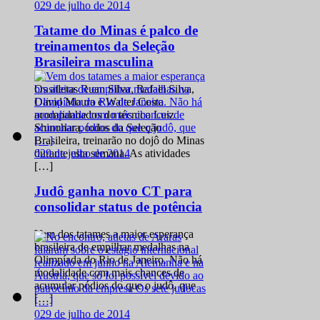
0
29 de julho de 2014
Tatame do Minas é palco de
treinamentos da Seleção
Brasileira masculina
Os atletas Ruan Silva, Rafael Silva,
David Moura e Walter Costa
acompanhados do técnico Luiz
Shinohara, todos da Seleção
Brasileira, treinarão no dojô do Minas
0
29 de julho de 2014
durante esta semana. As atividades
[…]
Judô ganha novo CT para
consolidar status de potência
Vem dos tatames a maior esperança
brasileira de empilhar medalhas na
Olimpíada do Rio de Janeiro. Não há
modalidade com mais chances de
acumular pódios do que o judô, que
[…]
0
29 de julho de 2014