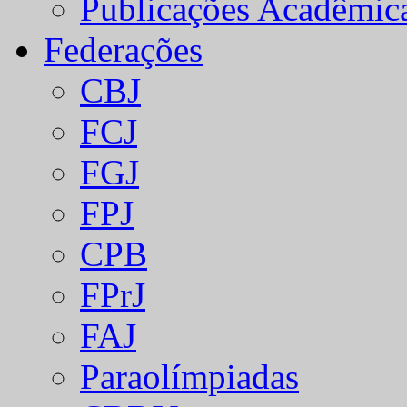
Publicações Acadêmic
Federações
CBJ
FCJ
FGJ
FPJ
CPB
FPrJ
FAJ
Paraolímpiadas