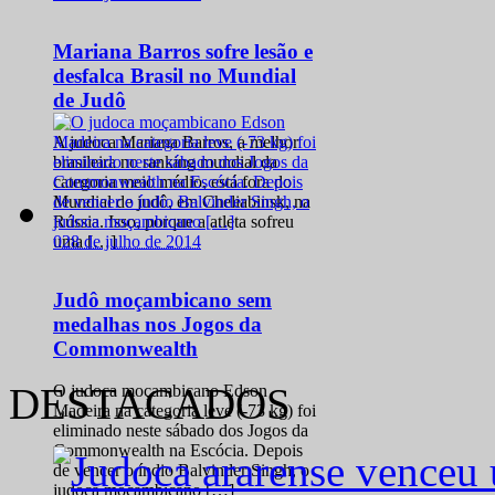
Mariana Barros sofre lesão e
desfalca Brasil no Mundial
de Judô
A judoca Mariana Barros, a melhor
brasileira no ranking mundial da
categoria meio médio, está fora do
Mundial de judô, em Cheliabinsk, na
Rússia. Isso, porque a atleta sofreu
0
28 de julho de 2014
uma […]
Judô moçambicano sem
medalhas nos Jogos da
Commonwealth
DESTACADOS
O judoca moçambicano Edson
Madeira na categoria leve (-73 kg) foi
eliminado neste sábado dos Jogos da
Commonwealth na Escócia. Depois
de vencer o índio Balvinder Singh, o
judoca moçambicano […]