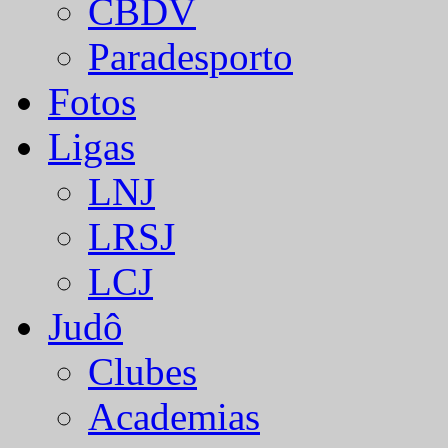
CBDV
Paradesporto
Fotos
Ligas
LNJ
LRSJ
LCJ
Judô
Clubes
Academias