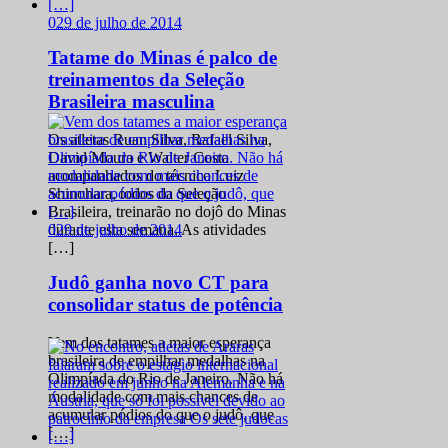
0
29 de julho de 2014
Tatame do Minas é palco de
treinamentos da Seleção
Brasileira masculina
Os atletas Ruan Silva, Rafael Silva,
David Moura e Walter Costa
acompanhados do técnico Luiz
Shinohara, todos da Seleção
Brasileira, treinarão no dojô do Minas
0
29 de julho de 2014
durante esta semana. As atividades
[…]
Judô ganha novo CT para
consolidar status de potência
Vem dos tatames a maior esperança
brasileira de empilhar medalhas na
Olimpíada do Rio de Janeiro. Não há
modalidade com mais chances de
acumular pódios do que o judô, que
[…]