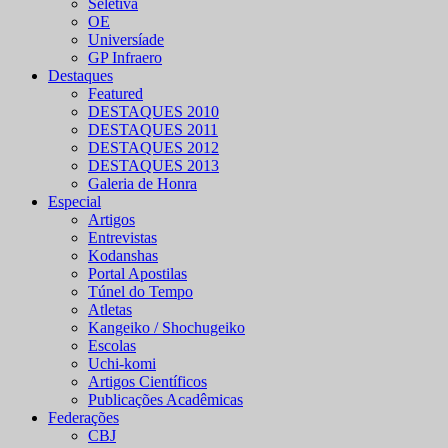
Seletiva
OE
Universíade
GP Infraero
Destaques
Featured
DESTAQUES 2010
DESTAQUES 2011
DESTAQUES 2012
DESTAQUES 2013
Galeria de Honra
Especial
Artigos
Entrevistas
Kodanshas
Portal Apostilas
Túnel do Tempo
Atletas
Kangeiko / Shochugeiko
Escolas
Uchi-komi
Artigos Científicos
Publicações Acadêmicas
Federações
CBJ