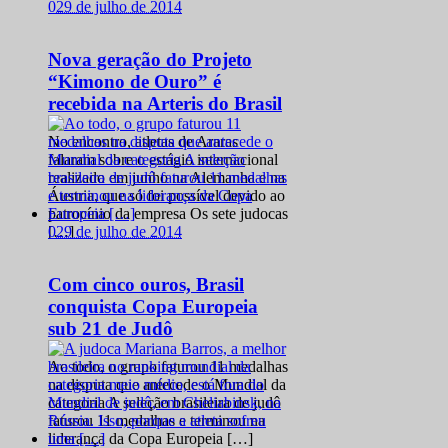
0
29 de julho de 2014
Nova geração do Projeto
“Kimono de Ouro” é
recebida na Arteris do Brasil
No encontro, atletas de Araras
falaram sobre o estágio internacional
realizado em junho na Alemanha e na
Áustria, que só foi possível devido ao
patrocínio da empresa Os sete judocas
0
29 de julho de 2014
[…]
Com cinco ouros, Brasil
conquista Copa Europeia
sub 21 de Judô
Ao todo, o grupo faturou 11 medalhas
na disputa que antecede o Mundial da
categoria A seleção brasileira de judô
faturou 11 medalhas e terminou na
liderança da Copa Europeia […]