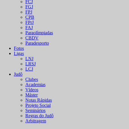
FCJ
FGJ
FPJ
CPB
FPrJ
FAJ
Paraolímpiadas
CBDV
Paradesporto
Fotos
Ligas
LNJ
LRSJ
LCJ
Judô
Clubes
Academias
Vídeos
Máster
Notas Rápidas
Projeto Social
Seminários
Regras do Judô
Arbitragem