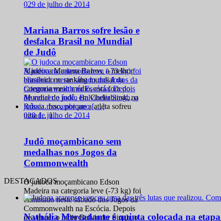
0
29 de julho de 2014
Mariana Barros sofre lesão e
desfalca Brasil no Mundial
de Judô
A judoca Mariana Barros, a melhor
brasileira no ranking mundial da
categoria meio médio, está fora do
Mundial de judô, em Cheliabinsk, na
Rússia. Isso, porque a atleta sofreu
0
28 de julho de 2014
uma […]
Judô moçambicano sem
medalhas nos Jogos da
Commonwealth
DESTACADOS
O judoca moçambicano Edson
Madeira na categoria leve (-73 kg) foi
eliminado neste sábado dos Jogos da
Commonwealth na Escócia. Depois
Nathália Mercadante é quinta colocada na etap
de vencer o índio Balvinder Singh, o