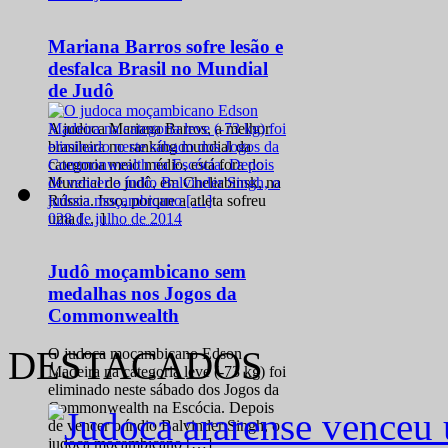
Mariana Barros sofre lesão e
desfalca Brasil no Mundial
de Judô
A judoca Mariana Barros, a melhor
brasileira no ranking mundial da
categoria meio médio, está fora do
Mundial de judô, em Cheliabinsk, na
Rússia. Isso, porque a atleta sofreu
0
28 de julho de 2014
uma […]
Judô moçambicano sem
medalhas nos Jogos da
Commonwealth
DESTACADOS
O judoca moçambicano Edson
Madeira na categoria leve (-73 kg) foi
eliminado neste sábado dos Jogos da
Commonwealth na Escócia. Depois
de vencer o índio Balvinder Singh, o
judoca moçambicano […]