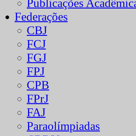
Publicações Acadêmic
Federações
CBJ
FCJ
FGJ
FPJ
CPB
FPrJ
FAJ
Paraolímpiadas