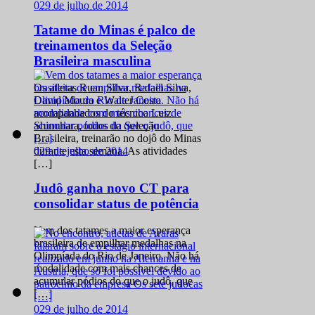
0
29 de julho de 2014
Tatame do Minas é palco de
treinamentos da Seleção
Brasileira masculina
Os atletas Ruan Silva, Rafael Silva,
David Moura e Walter Costa
acompanhados do técnico Luiz
Shinohara, todos da Seleção
Brasileira, treinarão no dojô do Minas
0
29 de julho de 2014
durante esta semana. As atividades
[…]
Judô ganha novo CT para
consolidar status de potência
Vem dos tatames a maior esperança
brasileira de empilhar medalhas na
Olimpíada do Rio de Janeiro. Não há
modalidade com mais chances de
acumular pódios do que o judô, que
[…]
0
29 de julho de 2014