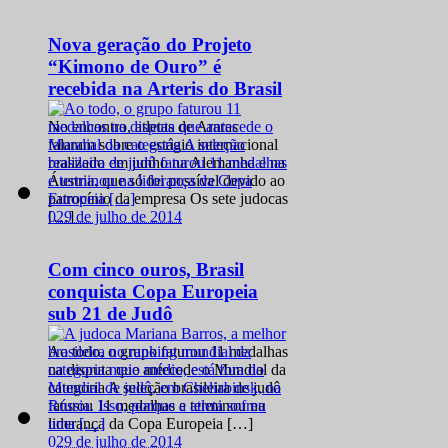
Nova geração do Projeto
“Kimono de Ouro” é
recebida na Arteris do Brasil
No encontro, atletas de Araras
falaram sobre o estágio internacional
realizado em junho na Alemanha e na
Áustria, que só foi possível devido ao
patrocínio da empresa Os sete judocas
0
29 de julho de 2014
[…]
Com cinco ouros, Brasil
conquista Copa Europeia
sub 21 de Judô
Ao todo, o grupo faturou 11 medalhas
na disputa que antecede o Mundial da
categoria A seleção brasileira de judô
faturou 11 medalhas e terminou na
liderança da Copa Europeia […]
0
29 de julho de 2014