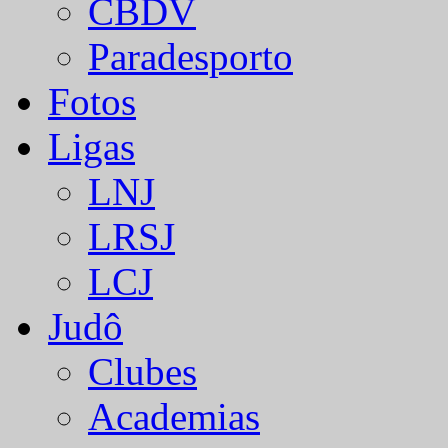
CBDV
Paradesporto
Fotos
Ligas
LNJ
LRSJ
LCJ
Judô
Clubes
Academias