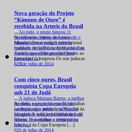
Nova geração do Projeto
“Kimono de Ouro” é
recebida na Arteris do Brasil
No encontro, atletas de Araras
falaram sobre o estágio internacional
realizado em junho na Alemanha e na
Áustria, que só foi possível devido ao
patrocínio da empresa Os sete judocas
0
29 de julho de 2014
[…]
Com cinco ouros, Brasil
conquista Copa Europeia
sub 21 de Judô
Ao todo, o grupo faturou 11 medalhas
na disputa que antecede o Mundial da
categoria A seleção brasileira de judô
faturou 11 medalhas e terminou na
liderança da Copa Europeia […]
0
29 de julho de 2014