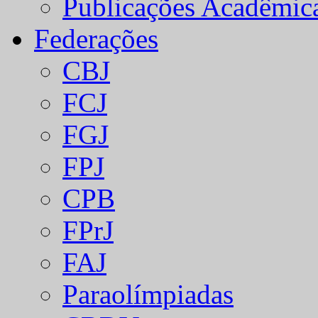
Publicações Acadêmic
Federações
CBJ
FCJ
FGJ
FPJ
CPB
FPrJ
FAJ
Paraolímpiadas