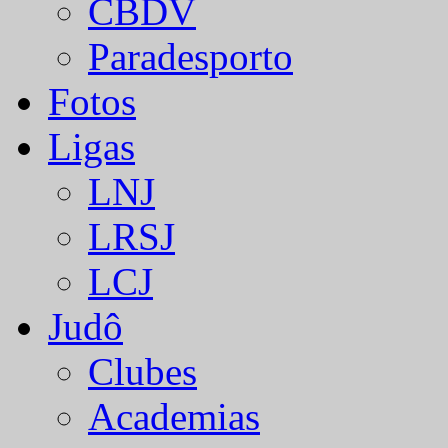
CBDV
Paradesporto
Fotos
Ligas
LNJ
LRSJ
LCJ
Judô
Clubes
Academias