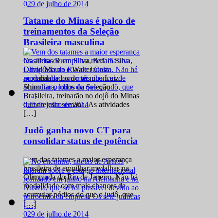
0
29 de julho de 2014
Tatame do Minas é palco de
treinamentos da Seleção
Brasileira masculina
Os atletas Ruan Silva, Rafael Silva,
David Moura e Walter Costa
acompanhados do técnico Luiz
Shinohara, todos da Seleção
Brasileira, treinarão no dojô do Minas
0
29 de julho de 2014
durante esta semana. As atividades
[…]
Judô ganha novo CT para
consolidar status de potência
Vem dos tatames a maior esperança
brasileira de empilhar medalhas na
Olimpíada do Rio de Janeiro. Não há
modalidade com mais chances de
acumular pódios do que o judô, que
[…]
0
29 de julho de 2014