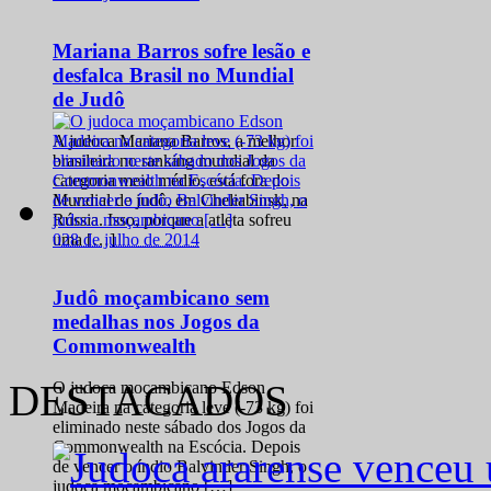
Mariana Barros sofre lesão e
desfalca Brasil no Mundial
de Judô
A judoca Mariana Barros, a melhor
brasileira no ranking mundial da
categoria meio médio, está fora do
Mundial de judô, em Cheliabinsk, na
Rússia. Isso, porque a atleta sofreu
0
28 de julho de 2014
uma […]
Judô moçambicano sem
medalhas nos Jogos da
Commonwealth
DESTACADOS
O judoca moçambicano Edson
Madeira na categoria leve (-73 kg) foi
eliminado neste sábado dos Jogos da
Commonwealth na Escócia. Depois
de vencer o índio Balvinder Singh, o
judoca moçambicano […]