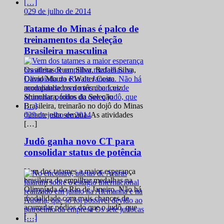
0
29 de julho de 2014
Tatame do Minas é palco de
treinamentos da Seleção
Brasileira masculina
Os atletas Ruan Silva, Rafael Silva,
David Moura e Walter Costa
acompanhados do técnico Luiz
Shinohara, todos da Seleção
Brasileira, treinarão no dojô do Minas
0
29 de julho de 2014
durante esta semana. As atividades
[…]
Judô ganha novo CT para
consolidar status de potência
Vem dos tatames a maior esperança
brasileira de empilhar medalhas na
Olimpíada do Rio de Janeiro. Não há
modalidade com mais chances de
acumular pódios do que o judô, que
[…]