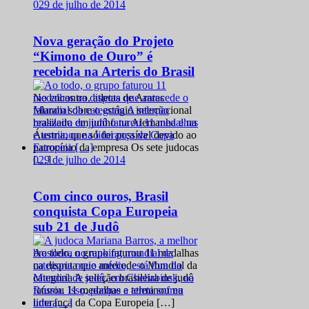
0
29 de julho de 2014
Nova geração do Projeto
“Kimono de Ouro” é
recebida na Arteris do Brasil
No encontro, atletas de Araras
falaram sobre o estágio internacional
realizado em junho na Alemanha e na
Áustria, que só foi possível devido ao
patrocínio da empresa Os sete judocas
0
29 de julho de 2014
[…]
Com cinco ouros, Brasil
conquista Copa Europeia
sub 21 de Judô
Ao todo, o grupo faturou 11 medalhas
na disputa que antecede o Mundial da
categoria A seleção brasileira de judô
faturou 11 medalhas e terminou na
liderança da Copa Europeia […]