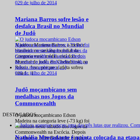
0
29 de julho de 2014
Mariana Barros sofre lesão e
desfalca Brasil no Mundial
de Judô
A judoca Mariana Barros, a melhor
brasileira no ranking mundial da
categoria meio médio, está fora do
Mundial de judô, em Cheliabinsk, na
Rússia. Isso, porque a atleta sofreu
0
28 de julho de 2014
uma […]
Judô moçambicano sem
medalhas nos Jogos da
Commonwealth
DESTACADOS
O judoca moçambicano Edson
Madeira na categoria leve (-73 kg) foi
eliminado neste sábado dos Jogos da
Commonwealth na Escócia. Depois
Nathália Mercadante é quinta colocada na etap
de vencer o índio Balvinder Singh, o