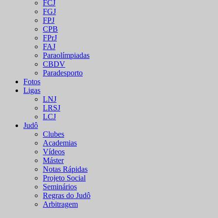
FCJ
FGJ
FPJ
CPB
FPrJ
FAJ
Paraolímpiadas
CBDV
Paradesporto
Fotos
Ligas
LNJ
LRSJ
LCJ
Judô
Clubes
Academias
Vídeos
Máster
Notas Rápidas
Projeto Social
Seminários
Regras do Judô
Arbitragem