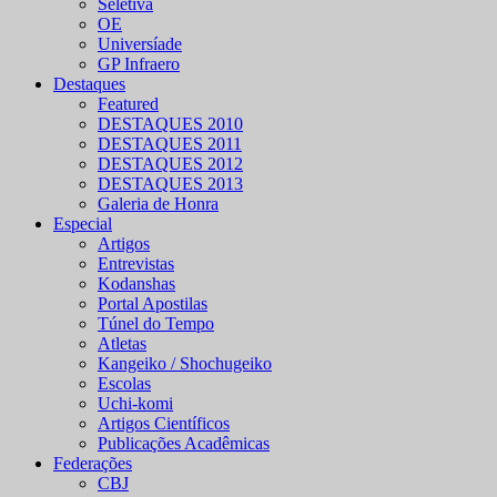
Seletiva
OE
Universíade
GP Infraero
Destaques
Featured
DESTAQUES 2010
DESTAQUES 2011
DESTAQUES 2012
DESTAQUES 2013
Galeria de Honra
Especial
Artigos
Entrevistas
Kodanshas
Portal Apostilas
Túnel do Tempo
Atletas
Kangeiko / Shochugeiko
Escolas
Uchi-komi
Artigos Científicos
Publicações Acadêmicas
Federações
CBJ