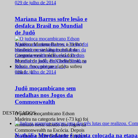
0
29 de julho de 2014
Mariana Barros sofre lesão e
desfalca Brasil no Mundial
de Judô
A judoca Mariana Barros, a melhor
brasileira no ranking mundial da
categoria meio médio, está fora do
Mundial de judô, em Cheliabinsk, na
Rússia. Isso, porque a atleta sofreu
0
28 de julho de 2014
uma […]
Judô moçambicano sem
medalhas nos Jogos da
Commonwealth
DESTACADOS
O judoca moçambicano Edson
Madeira na categoria leve (-73 kg) foi
eliminado neste sábado dos Jogos da
Commonwealth na Escócia. Depois
Nathália Mercadante é quinta colocada na etap
de vencer o índio Balvinder Singh, o