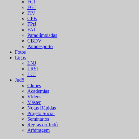
FCJ
FGJ
FPJ
CPB
FPrJ
FAJ
Paraolímpiadas
CBDV
Paradesporto
Fotos
Ligas
LNJ
LRSJ
LCJ
Judô
Clubes
Academias
Vídeos
Máster
Notas Rápidas
Projeto Social
Seminários
Regras do Judô
Arbitragem