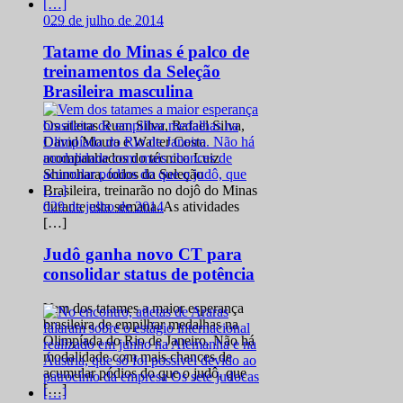
0
29 de julho de 2014
Tatame do Minas é palco de
treinamentos da Seleção
Brasileira masculina
Os atletas Ruan Silva, Rafael Silva,
David Moura e Walter Costa
acompanhados do técnico Luiz
Shinohara, todos da Seleção
Brasileira, treinarão no dojô do Minas
0
29 de julho de 2014
durante esta semana. As atividades
[…]
Judô ganha novo CT para
consolidar status de potência
Vem dos tatames a maior esperança
brasileira de empilhar medalhas na
Olimpíada do Rio de Janeiro. Não há
modalidade com mais chances de
acumular pódios do que o judô, que
[…]