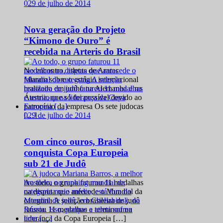
0
29 de julho de 2014
Nova geração do Projeto
“Kimono de Ouro” é
recebida na Arteris do Brasil
No encontro, atletas de Araras
falaram sobre o estágio internacional
realizado em junho na Alemanha e na
Áustria, que só foi possível devido ao
patrocínio da empresa Os sete judocas
0
29 de julho de 2014
[…]
Com cinco ouros, Brasil
conquista Copa Europeia
sub 21 de Judô
Ao todo, o grupo faturou 11 medalhas
na disputa que antecede o Mundial da
categoria A seleção brasileira de judô
faturou 11 medalhas e terminou na
liderança da Copa Europeia […]