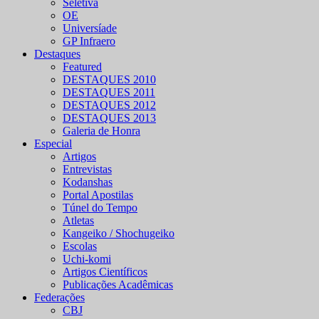
Seletiva
OE
Universíade
GP Infraero
Destaques
Featured
DESTAQUES 2010
DESTAQUES 2011
DESTAQUES 2012
DESTAQUES 2013
Galeria de Honra
Especial
Artigos
Entrevistas
Kodanshas
Portal Apostilas
Túnel do Tempo
Atletas
Kangeiko / Shochugeiko
Escolas
Uchi-komi
Artigos Científicos
Publicações Acadêmicas
Federações
CBJ