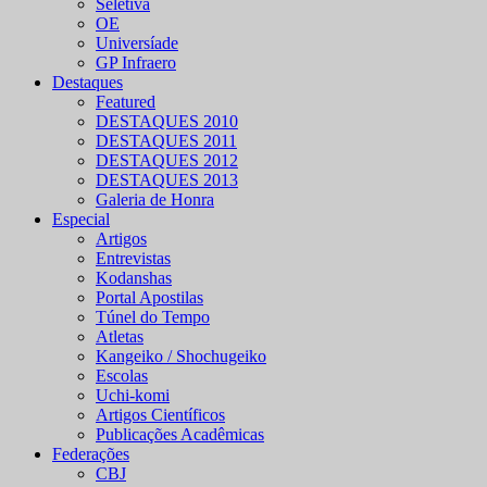
Seletiva
OE
Universíade
GP Infraero
Destaques
Featured
DESTAQUES 2010
DESTAQUES 2011
DESTAQUES 2012
DESTAQUES 2013
Galeria de Honra
Especial
Artigos
Entrevistas
Kodanshas
Portal Apostilas
Túnel do Tempo
Atletas
Kangeiko / Shochugeiko
Escolas
Uchi-komi
Artigos Científicos
Publicações Acadêmicas
Federações
CBJ