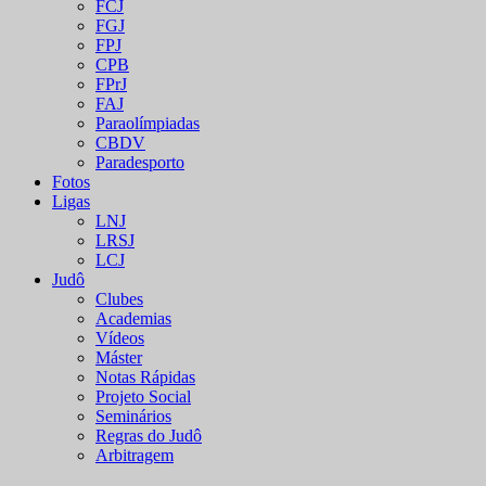
FCJ
FGJ
FPJ
CPB
FPrJ
FAJ
Paraolímpiadas
CBDV
Paradesporto
Fotos
Ligas
LNJ
LRSJ
LCJ
Judô
Clubes
Academias
Vídeos
Máster
Notas Rápidas
Projeto Social
Seminários
Regras do Judô
Arbitragem