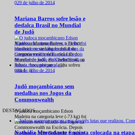
0
29 de julho de 2014
Mariana Barros sofre lesão e
desfalca Brasil no Mundial
de Judô
A judoca Mariana Barros, a melhor
brasileira no ranking mundial da
categoria meio médio, está fora do
Mundial de judô, em Cheliabinsk, na
Rússia. Isso, porque a atleta sofreu
0
28 de julho de 2014
uma […]
Judô moçambicano sem
medalhas nos Jogos da
Commonwealth
DESTACADOS
O judoca moçambicano Edson
Madeira na categoria leve (-73 kg) foi
eliminado neste sábado dos Jogos da
Commonwealth na Escócia. Depois
Nathália Mercadante é quinta colocada na etap
de vencer o índio Balvinder Singh, o