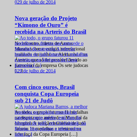
0
29 de julho de 2014
Nova geração do Projeto
“Kimono de Ouro” é
recebida na Arteris do Brasil
No encontro, atletas de Araras
falaram sobre o estágio internacional
realizado em junho na Alemanha e na
Áustria, que só foi possível devido ao
patrocínio da empresa Os sete judocas
0
29 de julho de 2014
[…]
Com cinco ouros, Brasil
conquista Copa Europeia
sub 21 de Judô
Ao todo, o grupo faturou 11 medalhas
na disputa que antecede o Mundial da
categoria A seleção brasileira de judô
faturou 11 medalhas e terminou na
liderança da Copa Europeia […]