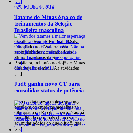
0
29 de julho de 2014
Tatame do Minas é palco de
treinamentos da Seleção
Brasileira masculina
Os atletas Ruan Silva, Rafael Silva,
David Moura e Walter Costa
acompanhados do técnico Luiz
Shinohara, todos da Seleção
Brasileira, treinarão no dojô do Minas
0
29 de julho de 2014
durante esta semana. As atividades
[…]
Judô ganha novo CT para
consolidar status de potência
Vem dos tatames a maior esperança
brasileira de empilhar medalhas na
Olimpíada do Rio de Janeiro. Não há
modalidade com mais chances de
acumular pódios do que o judô, que
[…]