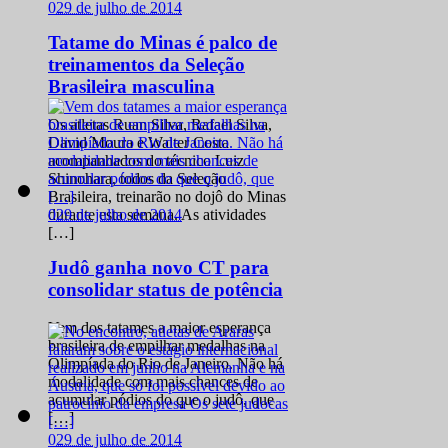
0
29 de julho de 2014
Tatame do Minas é palco de
treinamentos da Seleção
Brasileira masculina
Os atletas Ruan Silva, Rafael Silva,
David Moura e Walter Costa
acompanhados do técnico Luiz
Shinohara, todos da Seleção
Brasileira, treinarão no dojô do Minas
0
29 de julho de 2014
durante esta semana. As atividades
[…]
Judô ganha novo CT para
consolidar status de potência
Vem dos tatames a maior esperança
brasileira de empilhar medalhas na
Olimpíada do Rio de Janeiro. Não há
modalidade com mais chances de
acumular pódios do que o judô, que
[…]
0
29 de julho de 2014