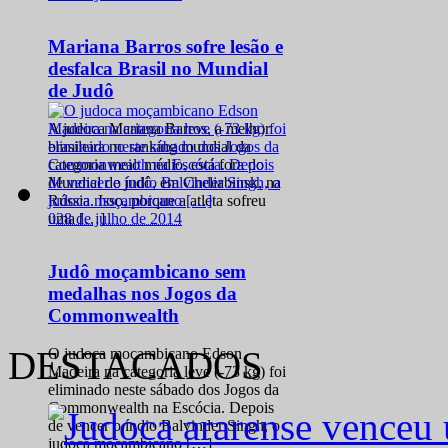
Mariana Barros sofre lesão e
desfalca Brasil no Mundial
de Judô
A judoca Mariana Barros, a melhor
brasileira no ranking mundial da
categoria meio médio, está fora do
Mundial de judô, em Cheliabinsk, na
Rússia. Isso, porque a atleta sofreu
0
28 de julho de 2014
uma […]
Judô moçambicano sem
medalhas nos Jogos da
Commonwealth
DESTACADOS
O judoca moçambicano Edson
Madeira na categoria leve (-73 kg) foi
eliminado neste sábado dos Jogos da
Commonwealth na Escócia. Depois
de vencer o índio Balvinder Singh, o
judoca moçambicano […]