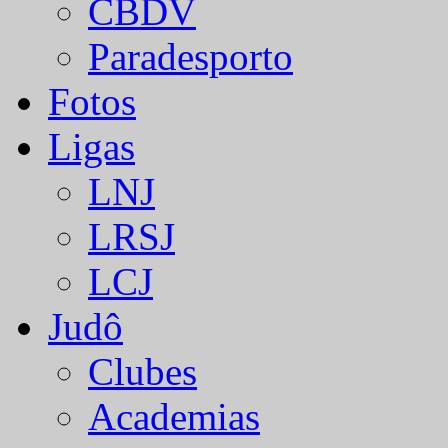
CBDV
Paradesporto
Fotos
Ligas
LNJ
LRSJ
LCJ
Judô
Clubes
Academias