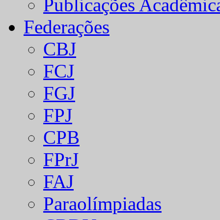
Publicações Acadêmic
Federações
CBJ
FCJ
FGJ
FPJ
CPB
FPrJ
FAJ
Paraolímpiadas