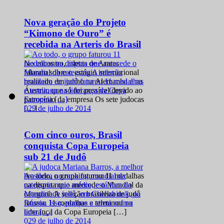
Nova geração do Projeto
“Kimono de Ouro” é
recebida na Arteris do Brasil
No encontro, atletas de Araras
falaram sobre o estágio internacional
realizado em junho na Alemanha e na
Áustria, que só foi possível devido ao
patrocínio da empresa Os sete judocas
0
29 de julho de 2014
[…]
Com cinco ouros, Brasil
conquista Copa Europeia
sub 21 de Judô
Ao todo, o grupo faturou 11 medalhas
na disputa que antecede o Mundial da
categoria A seleção brasileira de judô
faturou 11 medalhas e terminou na
liderança da Copa Europeia […]
0
29 de julho de 2014