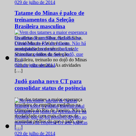
0
29 de julho de 2014
Tatame do Minas é palco de
treinamentos da Seleção
Brasileira masculina
Os atletas Ruan Silva, Rafael Silva,
David Moura e Walter Costa
acompanhados do técnico Luiz
Shinohara, todos da Seleção
Brasileira, treinarão no dojô do Minas
0
29 de julho de 2014
durante esta semana. As atividades
[…]
Judô ganha novo CT para
consolidar status de potência
Vem dos tatames a maior esperança
brasileira de empilhar medalhas na
Olimpíada do Rio de Janeiro. Não há
modalidade com mais chances de
acumular pódios do que o judô, que
[…]
0
29 de julho de 2014