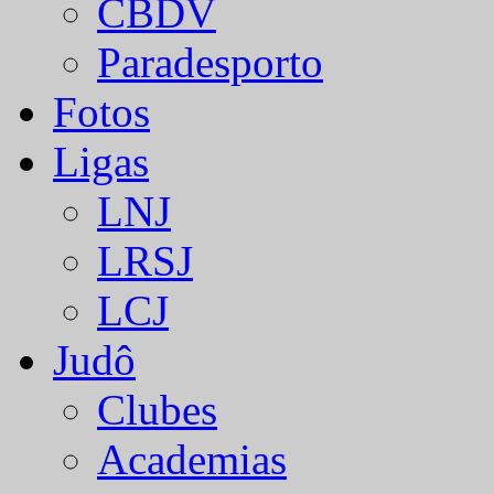
CBDV
Paradesporto
Fotos
Ligas
LNJ
LRSJ
LCJ
Judô
Clubes
Academias