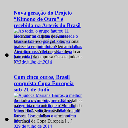
Nova geração do Projeto
“Kimono de Ouro” é
recebida na Arteris do Brasil
No encontro, atletas de Araras
falaram sobre o estágio internacional
realizado em junho na Alemanha e na
Áustria, que só foi possível devido ao
patrocínio da empresa Os sete judocas
0
29 de julho de 2014
[…]
Com cinco ouros, Brasil
conquista Copa Europeia
sub 21 de Judô
Ao todo, o grupo faturou 11 medalhas
na disputa que antecede o Mundial da
categoria A seleção brasileira de judô
faturou 11 medalhas e terminou na
liderança da Copa Europeia […]
0
29 de julho de 2014