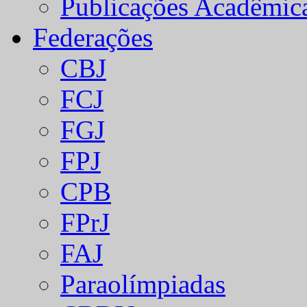
Publicações Acadêmic
Federações
CBJ
FCJ
FGJ
FPJ
CPB
FPrJ
FAJ
Paraolímpiadas