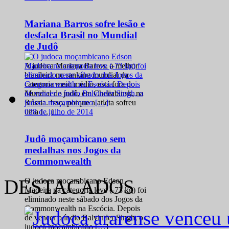
Mariana Barros sofre lesão e
desfalca Brasil no Mundial
de Judô
A judoca Mariana Barros, a melhor
brasileira no ranking mundial da
categoria meio médio, está fora do
Mundial de judô, em Cheliabinsk, na
Rússia. Isso, porque a atleta sofreu
0
28 de julho de 2014
uma […]
Judô moçambicano sem
medalhas nos Jogos da
Commonwealth
DESTACADOS
O judoca moçambicano Edson
Madeira na categoria leve (-73 kg) foi
eliminado neste sábado dos Jogos da
Commonwealth na Escócia. Depois
de vencer o índio Balvinder Singh, o
judoca moçambicano […]