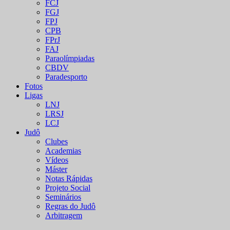
FCJ
FGJ
FPJ
CPB
FPrJ
FAJ
Paraolímpiadas
CBDV
Paradesporto
Fotos
Ligas
LNJ
LRSJ
LCJ
Judô
Clubes
Academias
Vídeos
Máster
Notas Rápidas
Projeto Social
Seminários
Regras do Judô
Arbitragem