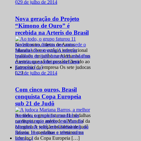
0
29 de julho de 2014
Nova geração do Projeto
“Kimono de Ouro” é
recebida na Arteris do Brasil
No encontro, atletas de Araras
falaram sobre o estágio internacional
realizado em junho na Alemanha e na
Áustria, que só foi possível devido ao
patrocínio da empresa Os sete judocas
0
29 de julho de 2014
[…]
Com cinco ouros, Brasil
conquista Copa Europeia
sub 21 de Judô
Ao todo, o grupo faturou 11 medalhas
na disputa que antecede o Mundial da
categoria A seleção brasileira de judô
faturou 11 medalhas e terminou na
liderança da Copa Europeia […]