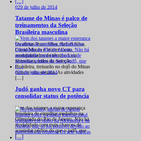
0
29 de julho de 2014
Tatame do Minas é palco de
treinamentos da Seleção
Brasileira masculina
Os atletas Ruan Silva, Rafael Silva,
David Moura e Walter Costa
acompanhados do técnico Luiz
Shinohara, todos da Seleção
Brasileira, treinarão no dojô do Minas
0
29 de julho de 2014
durante esta semana. As atividades
[…]
Judô ganha novo CT para
consolidar status de potência
Vem dos tatames a maior esperança
brasileira de empilhar medalhas na
Olimpíada do Rio de Janeiro. Não há
modalidade com mais chances de
acumular pódios do que o judô, que
[…]