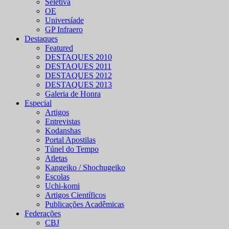
Seletiva
OE
Universíade
GP Infraero
Destaques
Featured
DESTAQUES 2010
DESTAQUES 2011
DESTAQUES 2012
DESTAQUES 2013
Galeria de Honra
Especial
Artigos
Entrevistas
Kodanshas
Portal Apostilas
Túnel do Tempo
Atletas
Kangeiko / Shochugeiko
Escolas
Uchi-komi
Artigos Científicos
Publicações Acadêmicas
Federações
CBJ