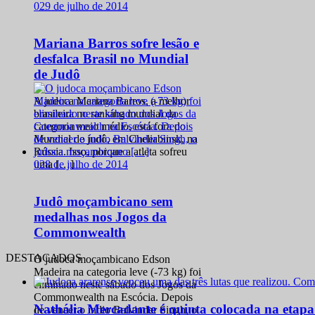
0
29 de julho de 2014
Mariana Barros sofre lesão e
desfalca Brasil no Mundial
de Judô
A judoca Mariana Barros, a melhor
brasileira no ranking mundial da
categoria meio médio, está fora do
Mundial de judô, em Cheliabinsk, na
Rússia. Isso, porque a atleta sofreu
0
28 de julho de 2014
uma […]
Judô moçambicano sem
medalhas nos Jogos da
Commonwealth
DESTACADOS
O judoca moçambicano Edson
Madeira na categoria leve (-73 kg) foi
eliminado neste sábado dos Jogos da
Commonwealth na Escócia. Depois
Nathália Mercadante é quinta colocada na etap
de vencer o índio Balvinder Singh, o