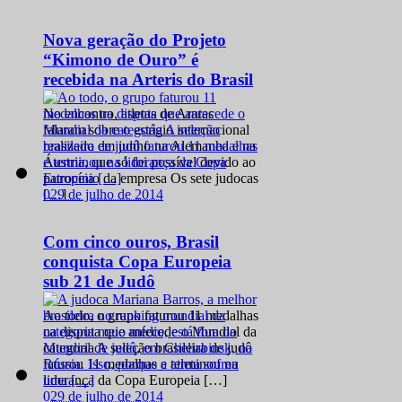
Nova geração do Projeto
“Kimono de Ouro” é
recebida na Arteris do Brasil
No encontro, atletas de Araras
falaram sobre o estágio internacional
realizado em junho na Alemanha e na
Áustria, que só foi possível devido ao
patrocínio da empresa Os sete judocas
0
29 de julho de 2014
[…]
Com cinco ouros, Brasil
conquista Copa Europeia
sub 21 de Judô
Ao todo, o grupo faturou 11 medalhas
na disputa que antecede o Mundial da
categoria A seleção brasileira de judô
faturou 11 medalhas e terminou na
liderança da Copa Europeia […]
0
29 de julho de 2014