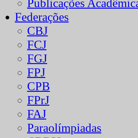
Publicações Acadêmic
Federações
CBJ
FCJ
FGJ
FPJ
CPB
FPrJ
FAJ
Paraolímpiadas