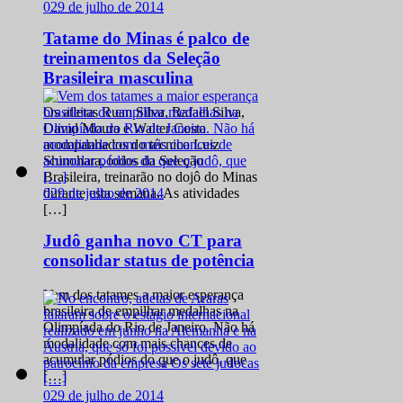
0
29 de julho de 2014
Tatame do Minas é palco de
treinamentos da Seleção
Brasileira masculina
Os atletas Ruan Silva, Rafael Silva,
David Moura e Walter Costa
acompanhados do técnico Luiz
Shinohara, todos da Seleção
Brasileira, treinarão no dojô do Minas
0
29 de julho de 2014
durante esta semana. As atividades
[…]
Judô ganha novo CT para
consolidar status de potência
Vem dos tatames a maior esperança
brasileira de empilhar medalhas na
Olimpíada do Rio de Janeiro. Não há
modalidade com mais chances de
acumular pódios do que o judô, que
[…]
0
29 de julho de 2014