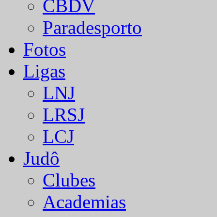
CBDV
Paradesporto
Fotos
Ligas
LNJ
LRSJ
LCJ
Judô
Clubes
Academias