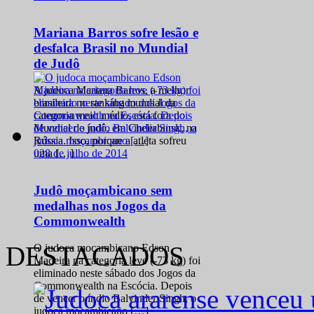
Mariana Barros sofre lesão e
desfalca Brasil no Mundial
de Judô
A judoca Mariana Barros, a melhor
brasileira no ranking mundial da
categoria meio médio, está fora do
Mundial de judô, em Cheliabinsk, na
Rússia. Isso, porque a atleta sofreu
0
28 de julho de 2014
uma […]
Judô moçambicano sem
medalhas nos Jogos da
Commonwealth
DESTACADOS
O judoca moçambicano Edson
Madeira na categoria leve (-73 kg) foi
eliminado neste sábado dos Jogos da
Commonwealth na Escócia. Depois
de vencer o índio Balvinder Singh, o
judoca moçambicano […]