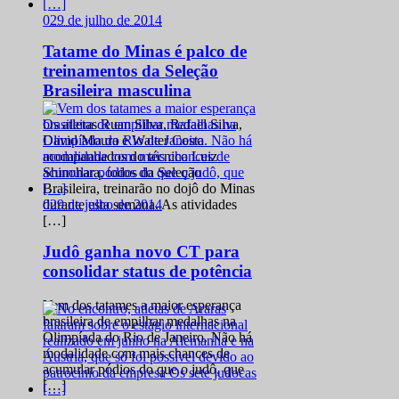
0
29 de julho de 2014
Tatame do Minas é palco de
treinamentos da Seleção
Brasileira masculina
Os atletas Ruan Silva, Rafael Silva,
David Moura e Walter Costa
acompanhados do técnico Luiz
Shinohara, todos da Seleção
Brasileira, treinarão no dojô do Minas
0
29 de julho de 2014
durante esta semana. As atividades
[…]
Judô ganha novo CT para
consolidar status de potência
Vem dos tatames a maior esperança
brasileira de empilhar medalhas na
Olimpíada do Rio de Janeiro. Não há
modalidade com mais chances de
acumular pódios do que o judô, que
[…]