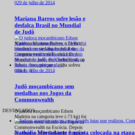
0
29 de julho de 2014
Mariana Barros sofre lesão e
desfalca Brasil no Mundial
de Judô
A judoca Mariana Barros, a melhor
brasileira no ranking mundial da
categoria meio médio, está fora do
Mundial de judô, em Cheliabinsk, na
Rússia. Isso, porque a atleta sofreu
0
28 de julho de 2014
uma […]
Judô moçambicano sem
medalhas nos Jogos da
Commonwealth
DESTACADOS
O judoca moçambicano Edson
Madeira na categoria leve (-73 kg) foi
eliminado neste sábado dos Jogos da
Commonwealth na Escócia. Depois
Nathália Mercadante é quinta colocada na etap
de vencer o índio Balvinder Singh, o