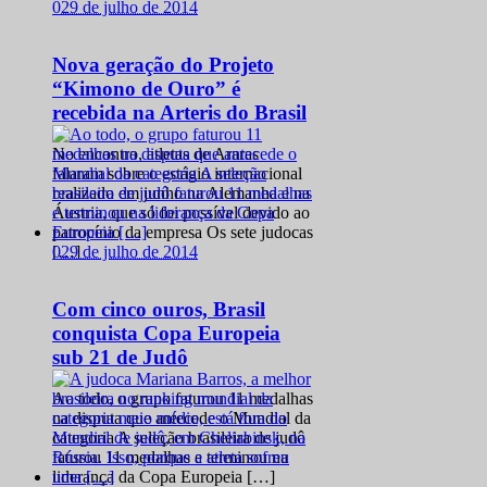
0
29 de julho de 2014
Nova geração do Projeto
“Kimono de Ouro” é
recebida na Arteris do Brasil
No encontro, atletas de Araras
falaram sobre o estágio internacional
realizado em junho na Alemanha e na
Áustria, que só foi possível devido ao
patrocínio da empresa Os sete judocas
0
29 de julho de 2014
[…]
Com cinco ouros, Brasil
conquista Copa Europeia
sub 21 de Judô
Ao todo, o grupo faturou 11 medalhas
na disputa que antecede o Mundial da
categoria A seleção brasileira de judô
faturou 11 medalhas e terminou na
liderança da Copa Europeia […]