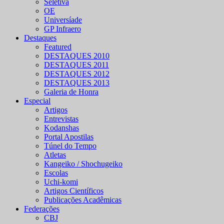
Seletiva
OE
Universíade
GP Infraero
Destaques
Featured
DESTAQUES 2010
DESTAQUES 2011
DESTAQUES 2012
DESTAQUES 2013
Galeria de Honra
Especial
Artigos
Entrevistas
Kodanshas
Portal Apostilas
Túnel do Tempo
Atletas
Kangeiko / Shochugeiko
Escolas
Uchi-komi
Artigos Científicos
Publicações Acadêmicas
Federações
CBJ