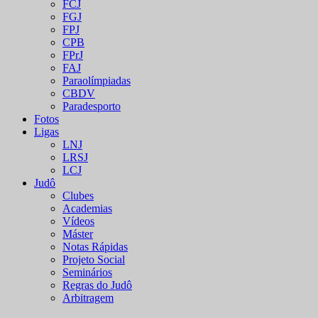
FCJ
FGJ
FPJ
CPB
FPrJ
FAJ
Paraolímpiadas
CBDV
Paradesporto
Fotos
Ligas
LNJ
LRSJ
LCJ
Judô
Clubes
Academias
Vídeos
Máster
Notas Rápidas
Projeto Social
Seminários
Regras do Judô
Arbitragem