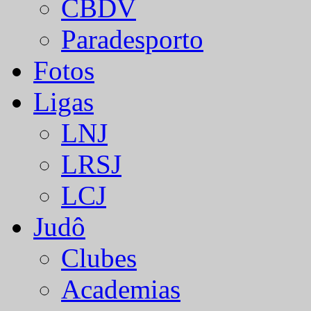
CBDV
Paradesporto
Fotos
Ligas
LNJ
LRSJ
LCJ
Judô
Clubes
Academias