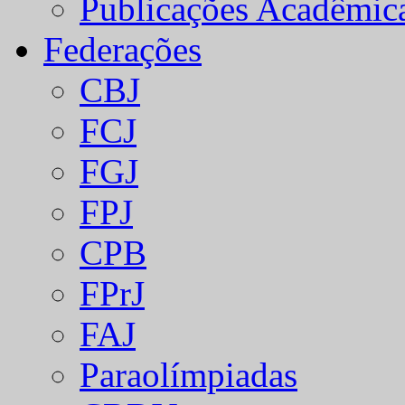
Publicações Acadêmic
Federações
CBJ
FCJ
FGJ
FPJ
CPB
FPrJ
FAJ
Paraolímpiadas