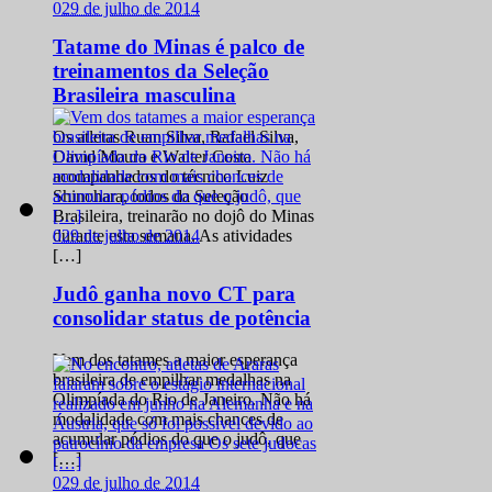
0
29 de julho de 2014
Tatame do Minas é palco de
treinamentos da Seleção
Brasileira masculina
Os atletas Ruan Silva, Rafael Silva,
David Moura e Walter Costa
acompanhados do técnico Luiz
Shinohara, todos da Seleção
Brasileira, treinarão no dojô do Minas
0
29 de julho de 2014
durante esta semana. As atividades
[…]
Judô ganha novo CT para
consolidar status de potência
Vem dos tatames a maior esperança
brasileira de empilhar medalhas na
Olimpíada do Rio de Janeiro. Não há
modalidade com mais chances de
acumular pódios do que o judô, que
[…]
0
29 de julho de 2014