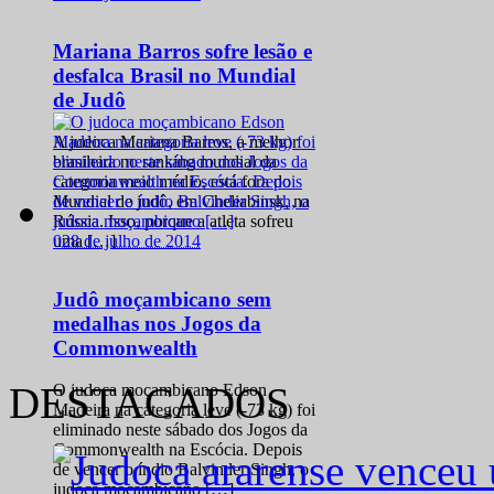
Mariana Barros sofre lesão e
desfalca Brasil no Mundial
de Judô
A judoca Mariana Barros, a melhor
brasileira no ranking mundial da
categoria meio médio, está fora do
Mundial de judô, em Cheliabinsk, na
Rússia. Isso, porque a atleta sofreu
0
28 de julho de 2014
uma […]
Judô moçambicano sem
medalhas nos Jogos da
Commonwealth
DESTACADOS
O judoca moçambicano Edson
Madeira na categoria leve (-73 kg) foi
eliminado neste sábado dos Jogos da
Commonwealth na Escócia. Depois
de vencer o índio Balvinder Singh, o
judoca moçambicano […]