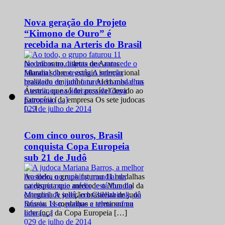
Nova geração do Projeto
“Kimono de Ouro” é
recebida na Arteris do Brasil
No encontro, atletas de Araras
falaram sobre o estágio internacional
realizado em junho na Alemanha e na
Áustria, que só foi possível devido ao
patrocínio da empresa Os sete judocas
0
29 de julho de 2014
[…]
Com cinco ouros, Brasil
conquista Copa Europeia
sub 21 de Judô
Ao todo, o grupo faturou 11 medalhas
na disputa que antecede o Mundial da
categoria A seleção brasileira de judô
faturou 11 medalhas e terminou na
liderança da Copa Europeia […]
0
29 de julho de 2014