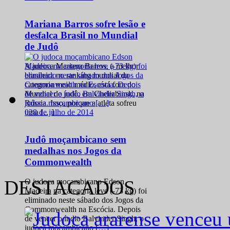
Mariana Barros sofre lesão e
desfalca Brasil no Mundial
de Judô
A judoca Mariana Barros, a melhor
brasileira no ranking mundial da
categoria meio médio, está fora do
Mundial de judô, em Cheliabinsk, na
Rússia. Isso, porque a atleta sofreu
0
28 de julho de 2014
uma […]
Judô moçambicano sem
medalhas nos Jogos da
Commonwealth
DESTACADOS
O judoca moçambicano Edson
Madeira na categoria leve (-73 kg) foi
eliminado neste sábado dos Jogos da
Commonwealth na Escócia. Depois
de vencer o índio Balvinder Singh, o
judoca moçambicano […]