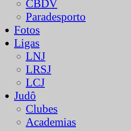
CBDV
Paradesporto
Fotos
Ligas
LNJ
LRSJ
LCJ
Judô
Clubes
Academias