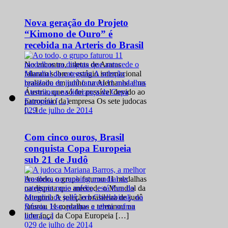
Nova geração do Projeto
“Kimono de Ouro” é
recebida na Arteris do Brasil
No encontro, atletas de Araras
falaram sobre o estágio internacional
realizado em junho na Alemanha e na
Áustria, que só foi possível devido ao
patrocínio da empresa Os sete judocas
0
29 de julho de 2014
[…]
Com cinco ouros, Brasil
conquista Copa Europeia
sub 21 de Judô
Ao todo, o grupo faturou 11 medalhas
na disputa que antecede o Mundial da
categoria A seleção brasileira de judô
faturou 11 medalhas e terminou na
liderança da Copa Europeia […]
0
29 de julho de 2014