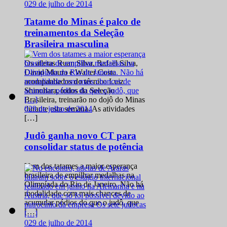
0
29 de julho de 2014
Tatame do Minas é palco de
treinamentos da Seleção
Brasileira masculina
Os atletas Ruan Silva, Rafael Silva,
David Moura e Walter Costa
acompanhados do técnico Luiz
Shinohara, todos da Seleção
Brasileira, treinarão no dojô do Minas
0
29 de julho de 2014
durante esta semana. As atividades
[…]
Judô ganha novo CT para
consolidar status de potência
Vem dos tatames a maior esperança
brasileira de empilhar medalhas na
Olimpíada do Rio de Janeiro. Não há
modalidade com mais chances de
acumular pódios do que o judô, que
[…]
0
29 de julho de 2014