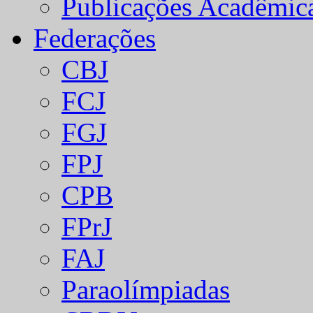
Publicações Acadêmic
Federações
CBJ
FCJ
FGJ
FPJ
CPB
FPrJ
FAJ
Paraolímpiadas