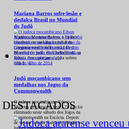
Mariana Barros sofre lesão e
desfalca Brasil no Mundial
de Judô
A judoca Mariana Barros, a melhor
brasileira no ranking mundial da
categoria meio médio, está fora do
Mundial de judô, em Cheliabinsk, na
Rússia. Isso, porque a atleta sofreu
0
28 de julho de 2014
uma […]
Judô moçambicano sem
medalhas nos Jogos da
Commonwealth
DESTACADOS
O judoca moçambicano Edson
Madeira na categoria leve (-73 kg) foi
eliminado neste sábado dos Jogos da
Commonwealth na Escócia. Depois
de vencer o índio Balvinder Singh, o
judoca moçambicano […]