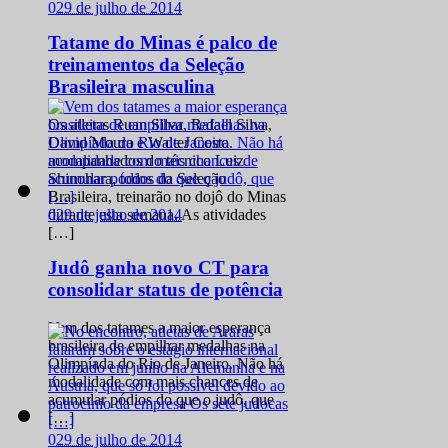
0
29 de julho de 2014
Tatame do Minas é palco de
treinamentos da Seleção
Brasileira masculina
Os atletas Ruan Silva, Rafael Silva,
David Moura e Walter Costa
acompanhados do técnico Luiz
Shinohara, todos da Seleção
Brasileira, treinarão no dojô do Minas
0
29 de julho de 2014
durante esta semana. As atividades
[…]
Judô ganha novo CT para
consolidar status de potência
Vem dos tatames a maior esperança
brasileira de empilhar medalhas na
Olimpíada do Rio de Janeiro. Não há
modalidade com mais chances de
acumular pódios do que o judô, que
[…]
0
29 de julho de 2014