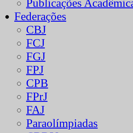
Publicações Acadêmic
Federações
CBJ
FCJ
FGJ
FPJ
CPB
FPrJ
FAJ
Paraolímpiadas