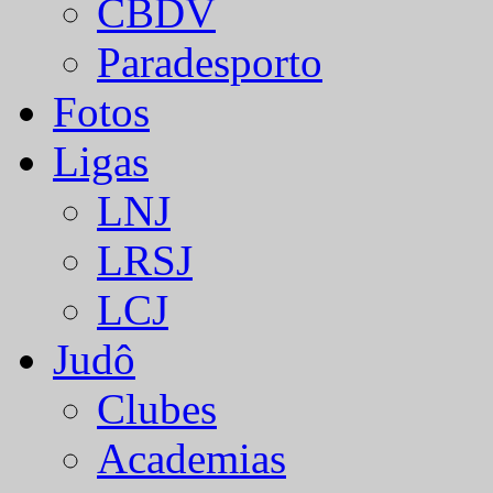
CBDV
Paradesporto
Fotos
Ligas
LNJ
LRSJ
LCJ
Judô
Clubes
Academias