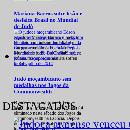
Mariana Barros sofre lesão e
desfalca Brasil no Mundial
de Judô
A judoca Mariana Barros, a melhor
brasileira no ranking mundial da
categoria meio médio, está fora do
Mundial de judô, em Cheliabinsk, na
Rússia. Isso, porque a atleta sofreu
0
28 de julho de 2014
uma […]
Judô moçambicano sem
medalhas nos Jogos da
Commonwealth
DESTACADOS
O judoca moçambicano Edson
Madeira na categoria leve (-73 kg) foi
eliminado neste sábado dos Jogos da
Commonwealth na Escócia. Depois
de vencer o índio Balvinder Singh, o
judoca moçambicano […]