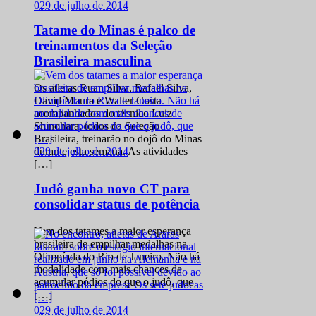
0
29 de julho de 2014
Tatame do Minas é palco de
treinamentos da Seleção
Brasileira masculina
Os atletas Ruan Silva, Rafael Silva,
David Moura e Walter Costa
acompanhados do técnico Luiz
Shinohara, todos da Seleção
Brasileira, treinarão no dojô do Minas
0
29 de julho de 2014
durante esta semana. As atividades
[…]
Judô ganha novo CT para
consolidar status de potência
Vem dos tatames a maior esperança
brasileira de empilhar medalhas na
Olimpíada do Rio de Janeiro. Não há
modalidade com mais chances de
acumular pódios do que o judô, que
[…]
0
29 de julho de 2014