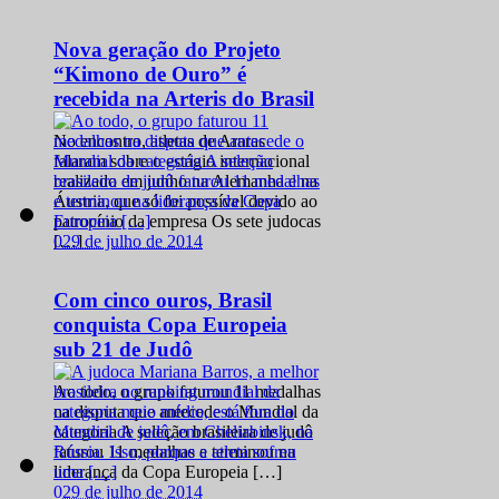
Nova geração do Projeto
“Kimono de Ouro” é
recebida na Arteris do Brasil
No encontro, atletas de Araras
falaram sobre o estágio internacional
realizado em junho na Alemanha e na
Áustria, que só foi possível devido ao
patrocínio da empresa Os sete judocas
0
29 de julho de 2014
[…]
Com cinco ouros, Brasil
conquista Copa Europeia
sub 21 de Judô
Ao todo, o grupo faturou 11 medalhas
na disputa que antecede o Mundial da
categoria A seleção brasileira de judô
faturou 11 medalhas e terminou na
liderança da Copa Europeia […]
0
29 de julho de 2014