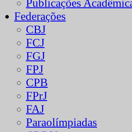
Publicações Acadêmic
Federações
CBJ
FCJ
FGJ
FPJ
CPB
FPrJ
FAJ
Paraolímpiadas