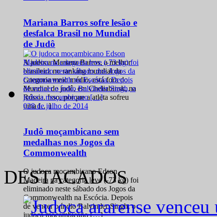
Mariana Barros sofre lesão e
desfalca Brasil no Mundial
de Judô
A judoca Mariana Barros, a melhor
brasileira no ranking mundial da
categoria meio médio, está fora do
Mundial de judô, em Cheliabinsk, na
Rússia. Isso, porque a atleta sofreu
0
28 de julho de 2014
uma […]
Judô moçambicano sem
medalhas nos Jogos da
Commonwealth
DESTACADOS
O judoca moçambicano Edson
Madeira na categoria leve (-73 kg) foi
eliminado neste sábado dos Jogos da
Commonwealth na Escócia. Depois
de vencer o índio Balvinder Singh, o
judoca moçambicano […]