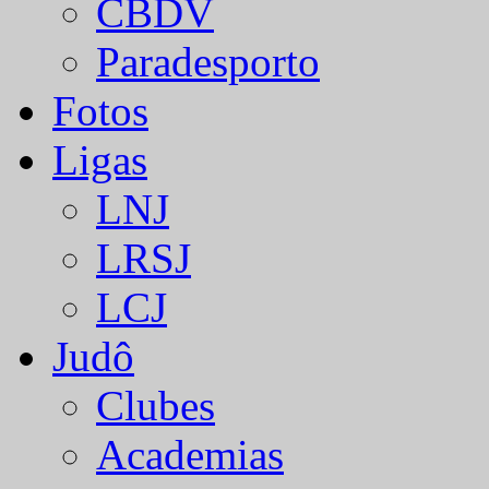
CBDV
Paradesporto
Fotos
Ligas
LNJ
LRSJ
LCJ
Judô
Clubes
Academias