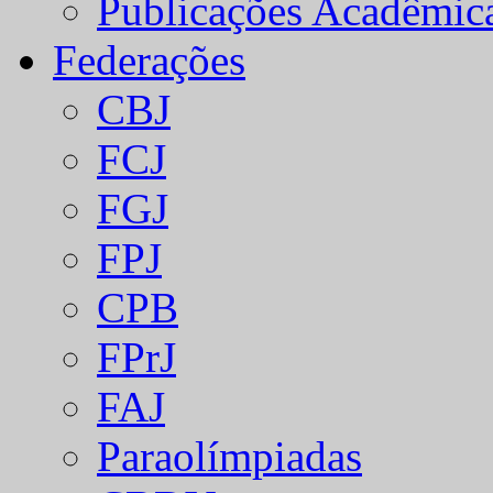
Publicações Acadêmic
Federações
CBJ
FCJ
FGJ
FPJ
CPB
FPrJ
FAJ
Paraolímpiadas