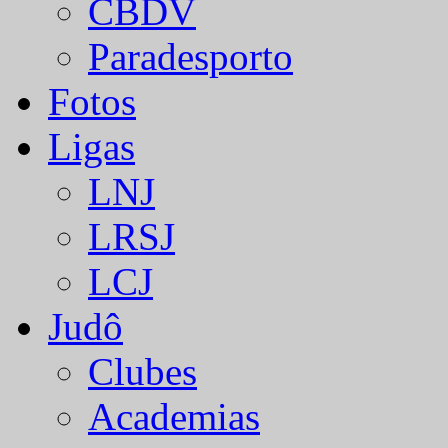
CBDV
Paradesporto
Fotos
Ligas
LNJ
LRSJ
LCJ
Judô
Clubes
Academias