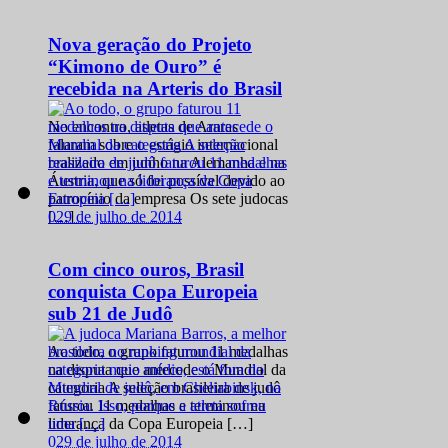
Nova geração do Projeto
“Kimono de Ouro” é
recebida na Arteris do Brasil
No encontro, atletas de Araras
falaram sobre o estágio internacional
realizado em junho na Alemanha e na
Áustria, que só foi possível devido ao
patrocínio da empresa Os sete judocas
0
29 de julho de 2014
[…]
Com cinco ouros, Brasil
conquista Copa Europeia
sub 21 de Judô
Ao todo, o grupo faturou 11 medalhas
na disputa que antecede o Mundial da
categoria A seleção brasileira de judô
faturou 11 medalhas e terminou na
liderança da Copa Europeia […]
0
29 de julho de 2014