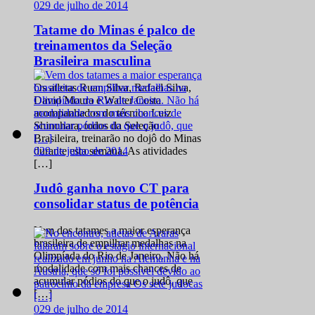
0
29 de julho de 2014
Tatame do Minas é palco de
treinamentos da Seleção
Brasileira masculina
Os atletas Ruan Silva, Rafael Silva,
David Moura e Walter Costa
acompanhados do técnico Luiz
Shinohara, todos da Seleção
Brasileira, treinarão no dojô do Minas
0
29 de julho de 2014
durante esta semana. As atividades
[…]
Judô ganha novo CT para
consolidar status de potência
Vem dos tatames a maior esperança
brasileira de empilhar medalhas na
Olimpíada do Rio de Janeiro. Não há
modalidade com mais chances de
acumular pódios do que o judô, que
[…]
0
29 de julho de 2014