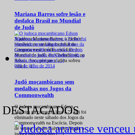
Mariana Barros sofre lesão e
desfalca Brasil no Mundial
de Judô
A judoca Mariana Barros, a melhor
brasileira no ranking mundial da
categoria meio médio, está fora do
Mundial de judô, em Cheliabinsk, na
Rússia. Isso, porque a atleta sofreu
0
28 de julho de 2014
uma […]
Judô moçambicano sem
medalhas nos Jogos da
Commonwealth
DESTACADOS
O judoca moçambicano Edson
Madeira na categoria leve (-73 kg) foi
eliminado neste sábado dos Jogos da
Commonwealth na Escócia. Depois
de vencer o índio Balvinder Singh, o
judoca moçambicano […]