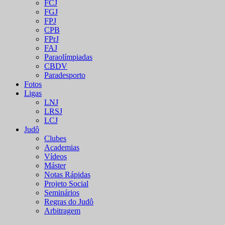
FCJ
FGJ
FPJ
CPB
FPrJ
FAJ
Paraolímpiadas
CBDV
Paradesporto
Fotos
Ligas
LNJ
LRSJ
LCJ
Judô
Clubes
Academias
Vídeos
Máster
Notas Rápidas
Projeto Social
Seminários
Regras do Judô
Arbitragem