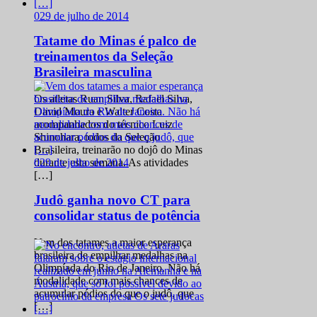
0
29 de julho de 2014
Tatame do Minas é palco de
treinamentos da Seleção
Brasileira masculina
Os atletas Ruan Silva, Rafael Silva,
David Moura e Walter Costa
acompanhados do técnico Luiz
Shinohara, todos da Seleção
Brasileira, treinarão no dojô do Minas
0
29 de julho de 2014
durante esta semana. As atividades
[…]
Judô ganha novo CT para
consolidar status de potência
Vem dos tatames a maior esperança
brasileira de empilhar medalhas na
Olimpíada do Rio de Janeiro. Não há
modalidade com mais chances de
acumular pódios do que o judô, que
[…]