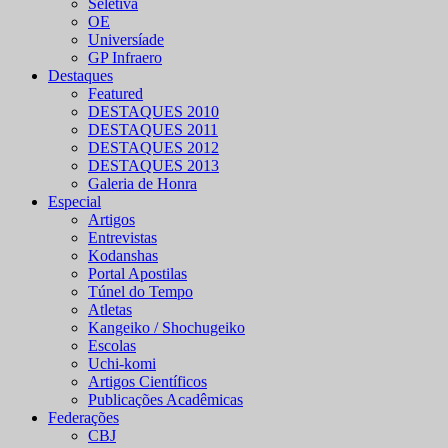
Seletiva
OE
Universíade
GP Infraero
Destaques
Featured
DESTAQUES 2010
DESTAQUES 2011
DESTAQUES 2012
DESTAQUES 2013
Galeria de Honra
Especial
Artigos
Entrevistas
Kodanshas
Portal Apostilas
Túnel do Tempo
Atletas
Kangeiko / Shochugeiko
Escolas
Uchi-komi
Artigos Científicos
Publicações Acadêmicas
Federações
CBJ