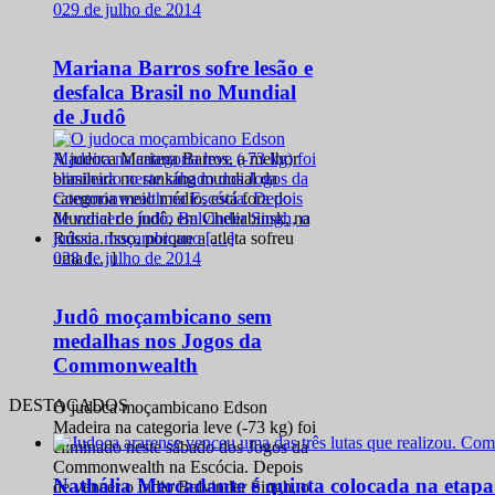
0
29 de julho de 2014
Mariana Barros sofre lesão e
desfalca Brasil no Mundial
de Judô
A judoca Mariana Barros, a melhor
brasileira no ranking mundial da
categoria meio médio, está fora do
Mundial de judô, em Cheliabinsk, na
Rússia. Isso, porque a atleta sofreu
0
28 de julho de 2014
uma […]
Judô moçambicano sem
medalhas nos Jogos da
Commonwealth
DESTACADOS
O judoca moçambicano Edson
Madeira na categoria leve (-73 kg) foi
eliminado neste sábado dos Jogos da
Commonwealth na Escócia. Depois
Nathália Mercadante é quinta colocada na etap
de vencer o índio Balvinder Singh, o