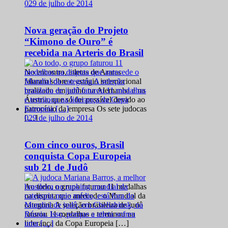
0
29 de julho de 2014
Nova geração do Projeto
“Kimono de Ouro” é
recebida na Arteris do Brasil
No encontro, atletas de Araras
falaram sobre o estágio internacional
realizado em junho na Alemanha e na
Áustria, que só foi possível devido ao
patrocínio da empresa Os sete judocas
0
29 de julho de 2014
[…]
Com cinco ouros, Brasil
conquista Copa Europeia
sub 21 de Judô
Ao todo, o grupo faturou 11 medalhas
na disputa que antecede o Mundial da
categoria A seleção brasileira de judô
faturou 11 medalhas e terminou na
liderança da Copa Europeia […]