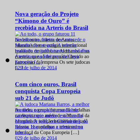
Nova geração do Projeto
“Kimono de Ouro” é
recebida na Arteris do Brasil
No encontro, atletas de Araras
falaram sobre o estágio internacional
realizado em junho na Alemanha e na
Áustria, que só foi possível devido ao
patrocínio da empresa Os sete judocas
0
29 de julho de 2014
[…]
Com cinco ouros, Brasil
conquista Copa Europeia
sub 21 de Judô
Ao todo, o grupo faturou 11 medalhas
na disputa que antecede o Mundial da
categoria A seleção brasileira de judô
faturou 11 medalhas e terminou na
liderança da Copa Europeia […]
0
29 de julho de 2014