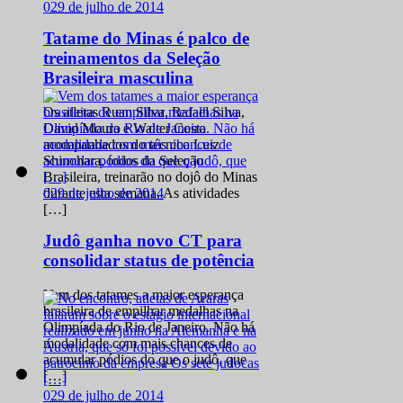
0
29 de julho de 2014
Tatame do Minas é palco de
treinamentos da Seleção
Brasileira masculina
Os atletas Ruan Silva, Rafael Silva,
David Moura e Walter Costa
acompanhados do técnico Luiz
Shinohara, todos da Seleção
Brasileira, treinarão no dojô do Minas
0
29 de julho de 2014
durante esta semana. As atividades
[…]
Judô ganha novo CT para
consolidar status de potência
Vem dos tatames a maior esperança
brasileira de empilhar medalhas na
Olimpíada do Rio de Janeiro. Não há
modalidade com mais chances de
acumular pódios do que o judô, que
[…]
0
29 de julho de 2014