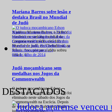
Mariana Barros sofre lesão e
desfalca Brasil no Mundial
de Judô
A judoca Mariana Barros, a melhor
brasileira no ranking mundial da
categoria meio médio, está fora do
Mundial de judô, em Cheliabinsk, na
Rússia. Isso, porque a atleta sofreu
0
28 de julho de 2014
uma […]
Judô moçambicano sem
medalhas nos Jogos da
Commonwealth
DESTACADOS
O judoca moçambicano Edson
Madeira na categoria leve (-73 kg) foi
eliminado neste sábado dos Jogos da
Commonwealth na Escócia. Depois
de vencer o índio Balvinder Singh, o
judoca moçambicano […]