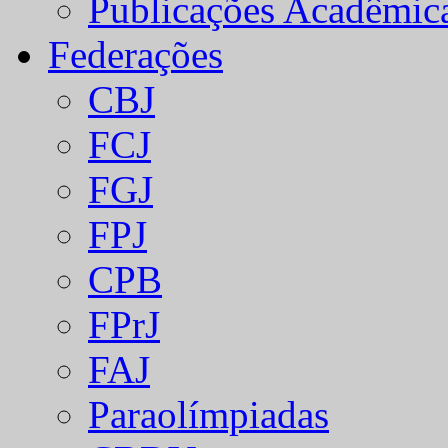
Publicações Acadêmic
Federações
CBJ
FCJ
FGJ
FPJ
CPB
FPrJ
FAJ
Paraolímpiadas