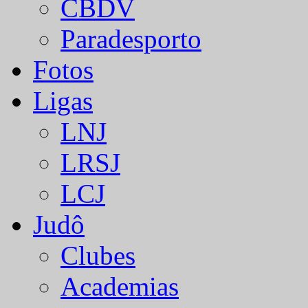
CBDV
Paradesporto
Fotos
Ligas
LNJ
LRSJ
LCJ
Judô
Clubes
Academias