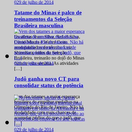
0
29 de julho de 2014
Tatame do Minas é palco de
treinamentos da Seleção
Brasileira masculina
Os atletas Ruan Silva, Rafael Silva,
David Moura e Walter Costa
acompanhados do técnico Luiz
Shinohara, todos da Seleção
Brasileira, treinarão no dojô do Minas
0
29 de julho de 2014
durante esta semana. As atividades
[…]
Judô ganha novo CT para
consolidar status de potência
Vem dos tatames a maior esperança
brasileira de empilhar medalhas na
Olimpíada do Rio de Janeiro. Não há
modalidade com mais chances de
acumular pódios do que o judô, que
[…]
0
29 de julho de 2014