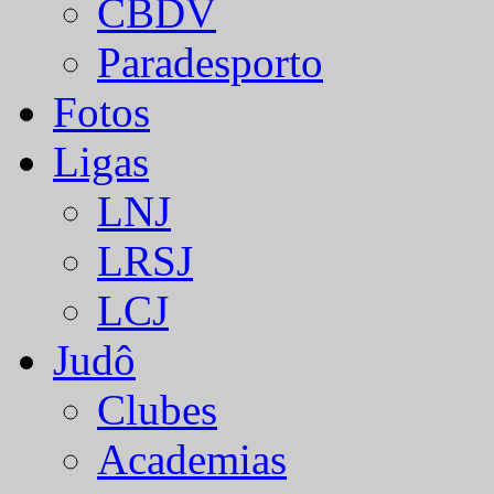
CBDV
Paradesporto
Fotos
Ligas
LNJ
LRSJ
LCJ
Judô
Clubes
Academias