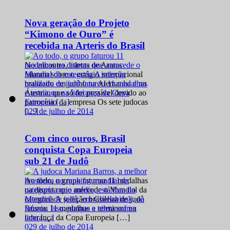
Nova geração do Projeto
“Kimono de Ouro” é
recebida na Arteris do Brasil
No encontro, atletas de Araras
falaram sobre o estágio internacional
realizado em junho na Alemanha e na
Áustria, que só foi possível devido ao
patrocínio da empresa Os sete judocas
0
29 de julho de 2014
[…]
Com cinco ouros, Brasil
conquista Copa Europeia
sub 21 de Judô
Ao todo, o grupo faturou 11 medalhas
na disputa que antecede o Mundial da
categoria A seleção brasileira de judô
faturou 11 medalhas e terminou na
liderança da Copa Europeia […]
0
29 de julho de 2014