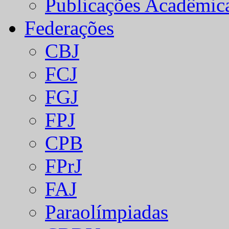
Publicações Acadêmic
Federações
CBJ
FCJ
FGJ
FPJ
CPB
FPrJ
FAJ
Paraolímpiadas