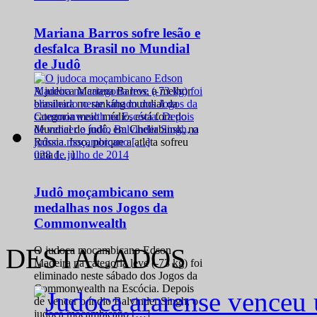
Mariana Barros sofre lesão e
desfalca Brasil no Mundial
de Judô
A judoca Mariana Barros, a melhor
brasileira no ranking mundial da
categoria meio médio, está fora do
Mundial de judô, em Cheliabinsk, na
Rússia. Isso, porque a atleta sofreu
0
28 de julho de 2014
uma […]
Judô moçambicano sem
medalhas nos Jogos da
Commonwealth
DESTACADOS
O judoca moçambicano Edson
Madeira na categoria leve (-73 kg) foi
eliminado neste sábado dos Jogos da
Commonwealth na Escócia. Depois
de vencer o índio Balvinder Singh, o
judoca moçambicano […]