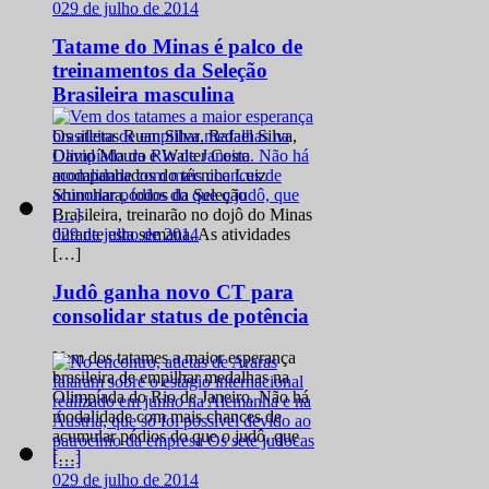
0
29 de julho de 2014
Tatame do Minas é palco de
treinamentos da Seleção
Brasileira masculina
Os atletas Ruan Silva, Rafael Silva,
David Moura e Walter Costa
acompanhados do técnico Luiz
Shinohara, todos da Seleção
Brasileira, treinarão no dojô do Minas
0
29 de julho de 2014
durante esta semana. As atividades
[…]
Judô ganha novo CT para
consolidar status de potência
Vem dos tatames a maior esperança
brasileira de empilhar medalhas na
Olimpíada do Rio de Janeiro. Não há
modalidade com mais chances de
acumular pódios do que o judô, que
[…]
0
29 de julho de 2014