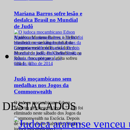
Mariana Barros sofre lesão e
desfalca Brasil no Mundial
de Judô
A judoca Mariana Barros, a melhor
brasileira no ranking mundial da
categoria meio médio, está fora do
Mundial de judô, em Cheliabinsk, na
Rússia. Isso, porque a atleta sofreu
0
28 de julho de 2014
uma […]
Judô moçambicano sem
medalhas nos Jogos da
Commonwealth
DESTACADOS
O judoca moçambicano Edson
Madeira na categoria leve (-73 kg) foi
eliminado neste sábado dos Jogos da
Commonwealth na Escócia. Depois
de vencer o índio Balvinder Singh, o
judoca moçambicano […]