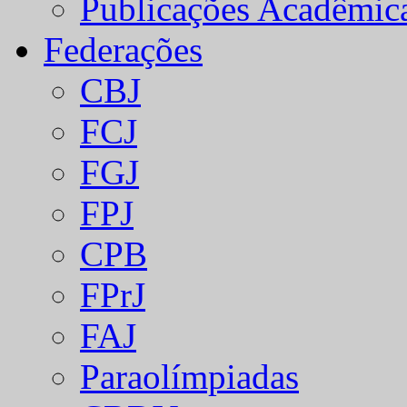
Publicações Acadêmic
Federações
CBJ
FCJ
FGJ
FPJ
CPB
FPrJ
FAJ
Paraolímpiadas