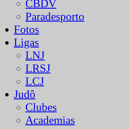
CBDV
Paradesporto
Fotos
Ligas
LNJ
LRSJ
LCJ
Judô
Clubes
Academias