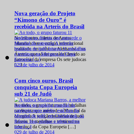
Nova geração do Projeto
“Kimono de Ouro” é
recebida na Arteris do Brasil
No encontro, atletas de Araras
falaram sobre o estágio internacional
realizado em junho na Alemanha e na
Áustria, que só foi possível devido ao
patrocínio da empresa Os sete judocas
0
29 de julho de 2014
[…]
Com cinco ouros, Brasil
conquista Copa Europeia
sub 21 de Judô
Ao todo, o grupo faturou 11 medalhas
na disputa que antecede o Mundial da
categoria A seleção brasileira de judô
faturou 11 medalhas e terminou na
liderança da Copa Europeia […]
0
29 de julho de 2014