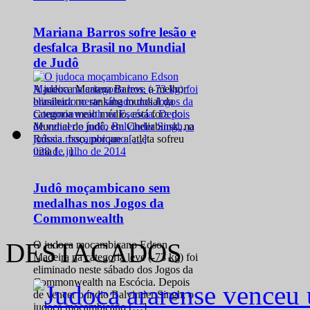
Mariana Barros sofre lesão e
desfalca Brasil no Mundial
de Judô
A judoca Mariana Barros, a melhor
brasileira no ranking mundial da
categoria meio médio, está fora do
Mundial de judô, em Cheliabinsk, na
Rússia. Isso, porque a atleta sofreu
0
28 de julho de 2014
uma […]
Judô moçambicano sem
medalhas nos Jogos da
Commonwealth
DESTACADOS
O judoca moçambicano Edson
Madeira na categoria leve (-73 kg) foi
eliminado neste sábado dos Jogos da
Commonwealth na Escócia. Depois
de vencer o índio Balvinder Singh, o
judoca moçambicano […]