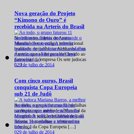
Nova geração do Projeto
“Kimono de Ouro” é
recebida na Arteris do Brasil
No encontro, atletas de Araras
falaram sobre o estágio internacional
realizado em junho na Alemanha e na
Áustria, que só foi possível devido ao
patrocínio da empresa Os sete judocas
0
29 de julho de 2014
[…]
Com cinco ouros, Brasil
conquista Copa Europeia
sub 21 de Judô
Ao todo, o grupo faturou 11 medalhas
na disputa que antecede o Mundial da
categoria A seleção brasileira de judô
faturou 11 medalhas e terminou na
liderança da Copa Europeia […]
0
29 de julho de 2014