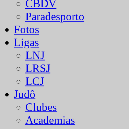
CBDV
Paradesporto
Fotos
Ligas
LNJ
LRSJ
LCJ
Judô
Clubes
Academias