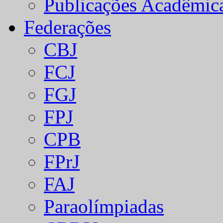
Publicações Acadêmic
Federações
CBJ
FCJ
FGJ
FPJ
CPB
FPrJ
FAJ
Paraolímpiadas