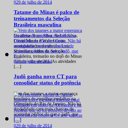
0
29 de julho de 2014
Tatame do Minas é palco de
treinamentos da Seleção
Brasileira masculina
Os atletas Ruan Silva, Rafael Silva,
David Moura e Walter Costa
acompanhados do técnico Luiz
Shinohara, todos da Seleção
Brasileira, treinarão no dojô do Minas
0
29 de julho de 2014
durante esta semana. As atividades
[…]
Judô ganha novo CT para
consolidar status de potência
Vem dos tatames a maior esperança
brasileira de empilhar medalhas na
Olimpíada do Rio de Janeiro. Não há
modalidade com mais chances de
acumular pódios do que o judô, que
[…]
0
29 de julho de 2014