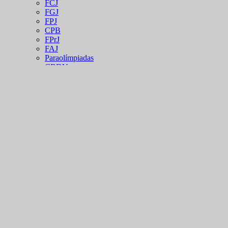
FCJ
FGJ
FPJ
CPB
FPrJ
FAJ
Paraolímpiadas
CBDV
Paradesporto
Fotos
Ligas
LNJ
LRSJ
LCJ
Judô
Clubes
Academias
Vídeos
Máster
Notas Rápidas
Projeto Social
Seminários
Regras do Judô
Arbitragem