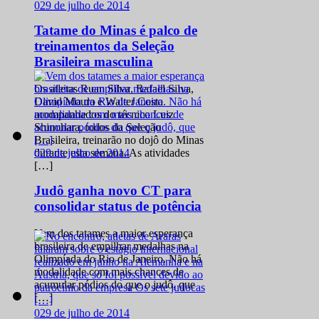
0
29 de julho de 2014
Tatame do Minas é palco de
treinamentos da Seleção
Brasileira masculina
Os atletas Ruan Silva, Rafael Silva,
David Moura e Walter Costa
acompanhados do técnico Luiz
Shinohara, todos da Seleção
Brasileira, treinarão no dojô do Minas
0
29 de julho de 2014
durante esta semana. As atividades
[…]
Judô ganha novo CT para
consolidar status de potência
Vem dos tatames a maior esperança
brasileira de empilhar medalhas na
Olimpíada do Rio de Janeiro. Não há
modalidade com mais chances de
acumular pódios do que o judô, que
[…]
0
29 de julho de 2014