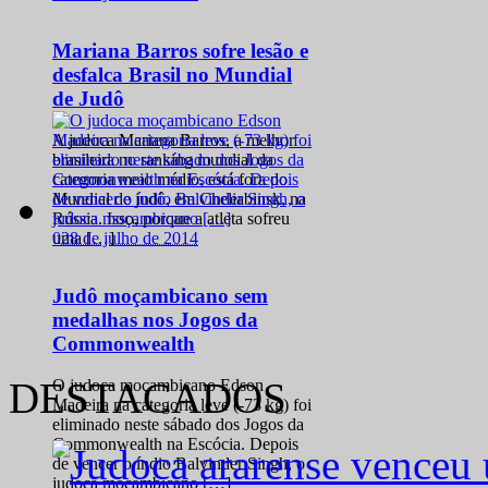
Mariana Barros sofre lesão e
desfalca Brasil no Mundial
de Judô
A judoca Mariana Barros, a melhor
brasileira no ranking mundial da
categoria meio médio, está fora do
Mundial de judô, em Cheliabinsk, na
Rússia. Isso, porque a atleta sofreu
0
28 de julho de 2014
uma […]
Judô moçambicano sem
medalhas nos Jogos da
Commonwealth
DESTACADOS
O judoca moçambicano Edson
Madeira na categoria leve (-73 kg) foi
eliminado neste sábado dos Jogos da
Commonwealth na Escócia. Depois
de vencer o índio Balvinder Singh, o
judoca moçambicano […]