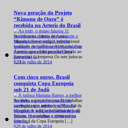
Nova geração do Projeto
“Kimono de Ouro” é
recebida na Arteris do Brasil
No encontro, atletas de Araras
falaram sobre o estágio internacional
realizado em junho na Alemanha e na
Áustria, que só foi possível devido ao
patrocínio da empresa Os sete judocas
0
29 de julho de 2014
[…]
Com cinco ouros, Brasil
conquista Copa Europeia
sub 21 de Judô
Ao todo, o grupo faturou 11 medalhas
na disputa que antecede o Mundial da
categoria A seleção brasileira de judô
faturou 11 medalhas e terminou na
liderança da Copa Europeia […]
0
29 de julho de 2014