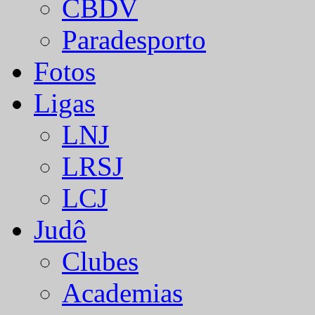
CBDV
Paradesporto
Fotos
Ligas
LNJ
LRSJ
LCJ
Judô
Clubes
Academias