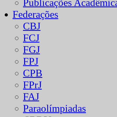
Publicações Acadêmic
Federações
CBJ
FCJ
FGJ
FPJ
CPB
FPrJ
FAJ
Paraolímpiadas